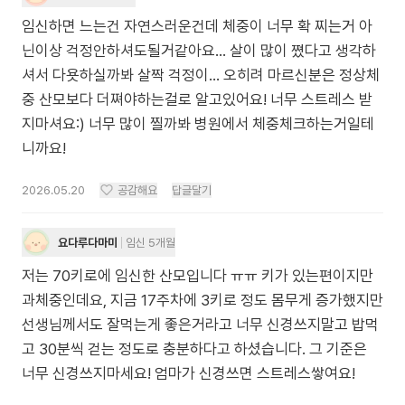
임신하면 느는건 자연스러운건데 체중이 너무 확 찌는거 아
닌이상 걱정안하셔도될거같아요... 살이 많이 쪘다고 생각하
셔서 다욧하실까봐 살짝 걱정이... 오히려 마르신분은 정상체
중 산모보다 더쪄야하는걸로 알고있어요! 너무 스트레스 받
지마셔요:) 너무 많이 찔까봐 병원에서 체중체크하는거일테
니까요!
2026.05.20
공감해요
답글달기
요다루다마미
임신 5개월
저는 70키로에 임신한 산모입니다 ㅠㅠ 키가 있는편이지만
과체중인데요, 지금 17주차에 3키로 정도 몸무게 증가했지만
선생님께서도 잘먹는게 좋은거라고 너무 신경쓰지말고 밥먹
고 30분씩 걷는 정도로 충분하다고 하셨습니다. 그 기준은
너무 신경쓰지마세요! 엄마가 신경쓰면 스트레스쌓여요!