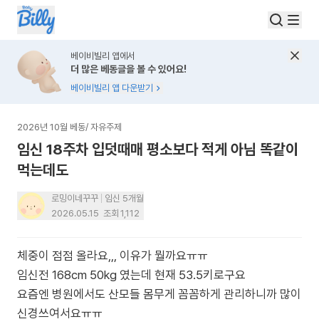
베이비빌리 앱에서
더 많은 베동글을 볼 수 있어요!
베이비빌리 앱 다운받기
2026년 10월 베동
/
자유주제
임신 18주차 입덧때매 평소보다 적게 아님 똑같이
먹는데도
로밍이네꾸꾸
임신 5개월
2026.05.15
조회
1,112
체중이 점점 올라요,,, 이유가 뭘까요ㅠㅠ
임신전 168cm 50kg 였는데 현재 53.5키로구요
요즘엔 병원에서도 산모들 몸무게 꼼꼼하게 관리하니까 많이
신경쓰여서요ㅠㅠ