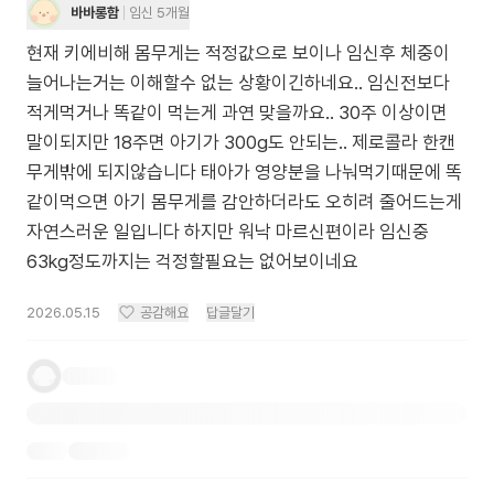
바바롱함
임신 5개월
현재 키에비해 몸무게는 적정값으로 보이나 임신후 체중이
늘어나는거는 이해할수 없는 상황이긴하네요.. 임신전보다
적게먹거나 똑같이 먹는게 과연 맞을까요.. 30주 이상이면
말이되지만 18주면 아기가 300g도 안되는.. 제로콜라 한캔
무게밖에 되지않습니다 태아가 영양분을 나눠먹기때문에 똑
같이먹으면 아기 몸무게를 감안하더라도 오히려 줄어드는게
자연스러운 일입니다 하지만 워낙 마르신편이라 임신중
63kg정도까지는 걱정할필요는 없어보이네요
2026.05.15
공감해요
답글달기