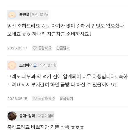
뿅뾰룡
임신 3개월
임신 축하드려요 ㅎㅎ 아기가 많이 순해서 입덧도 없으셨나
보네요 ㅎㅎ 하나씩 차근차근 준비하셔요 !
2026.05.17
공감해요
답글달기
조랭마더
임신 3개월
그래도 피부과 약 먹기 전에 알게되어 너무 다행입니다!! 축하
드려요ㅎㅎ 부지런히 하면 금방 다 하실 수 있을꺼에요!!
2026.05.15
공감해요
2
답글달기
응애~엄마
다둥이엄빠
축하드려요 바쁘지만 기쁜 바쁨 ㅎㅎㅎ