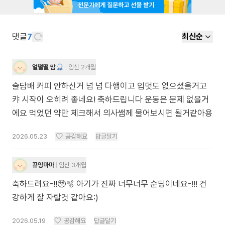
댓글
7
최신순
얼떨떨 맘
임신 2개월
술담배 커피 안하신거 넘 넘 다행이고 입덧도 없으셨을거고
캬 시작이 오히려 좋네요! 축하드립니다 운동은 문제 없을거
에요 먹었던 약만 체크해서 의사쌤께 물어보시면 될거같아용
2026.05.23
공감해요
답글달기
뀨잉마마
임신 3개월
축하드려요-!!🥹🫧 아기가 진짜 너무너무 순딩이네요-!!! 건
강하게 잘 자랄것 같아요:)
2026.05.19
공감해요
답글달기