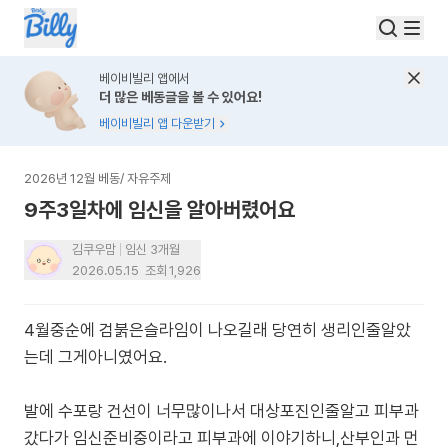
베이비빌리 앱에서
더 많은 베동글을 볼 수 있어요!
베이비빌리 앱 다운받기
2026년 12월 베동
/
자유주제
9주3일차에 임신을 알아버렸어요
김쿠우맘
임신 3개월
2026.05.15
조회
1,926
4월중순에 검붉은슬라임이 나오길래 당연히 생리인줄알았
는데 그게아니였어요.
발에 수포랑 건선이 너무많이나서 대상포진인줄알고 피부과
갔다가 임신준비중이라고 피부과에 이야기하니,산부인과 먼