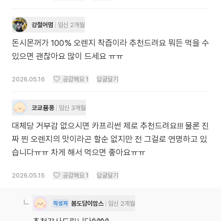
강철어멈
임신 2개월
돈시몬꺼가 100% 오렌지 착즙이라 추천드려요 뭐든 먹을 수
있으면 괜찮아요 많이 드세요 ㅠㅠ
2026.05.16
공감해요
1
답글달기
코쿄푱퐁
임신 3개월
대체당 거부감 없으시면 카프리썬 제로 추천드려요!!! 물론 진
짜 찐 오렌지의 맛이라곤 할순 없지만 전 그걸로 연명하고 있
습니다ㅠㅠ 차게 해서 먹으면 좋아요ㅠㅠ
2026.05.15
공감해요
1
답글달기
봄도담이맘스
임신 2개월
작성자