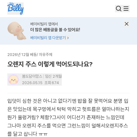
베이비빌리 앱에서
더 많은 베동글을 볼 수 있어요!
베이비빌리 앱 다운받기
2026년 12월 베동
/
자유주제
오렌지 주스 이렇게 먹어도되나요?
봄도담이맘스
임신 2개월
2026.05.15
조회
674
입덧이 심한 것은 아니고 없다기엔 밥을 잘 못먹어요 분명 입
은 맛있는데 목구멍에서 턱턱 막히고 헛트름은 얼마나하는지
뭔가 울렁거림? 체함?그사이 어디선가 존재하는 느낌인데
그나마 오렌지 주스를 먹으면 그런느낌이 덜해서오렌지주스
를 달고 삽니다 ㅠㅠ