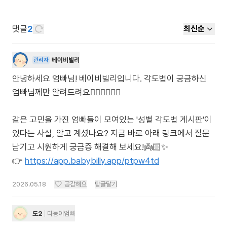
댓글
2
최신순
베이비빌리
관리자
안녕하세요 엄빠님! 베이비빌리입니다. 각도법이 궁금하신
엄빠님께만 알려드려요🙋🏻‍♀️🙋🏻‍♂️
같은 고민을 가진 엄빠들이 모여있는 '성별 각도법 게시판'이
있다는 사실, 알고 계셨나요? 지금 바로 아래 링크에서 질문
남기고 시원하게 궁금증 해결해 보세요!👼🏻✨
👉
https://app.babybilly.app/ptpw4td
2026.05.18
공감해요
답글달기
도2
다둥이엄빠