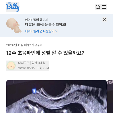
베이비빌리 앱에서
더 많은 베동글을 볼 수 있어요!
베이비빌리 앱 다운받기
2026년 11월 베동
/
자유주제
12주 초음파인데 성별 알 수 있을까요?
다니구오
임신 3개월
2026.05.15
조회
244