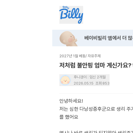
베이비빌리 앱에서
더 많
2027년 1월 베동
/
자유주제
저처럼 불안핑 엄마 계신가요?
후니갱이
임신 2개월
2026.05.15
조회
853
안녕하세요!
저는 심한 다낭성증후군으로 생리 주
를 했어요