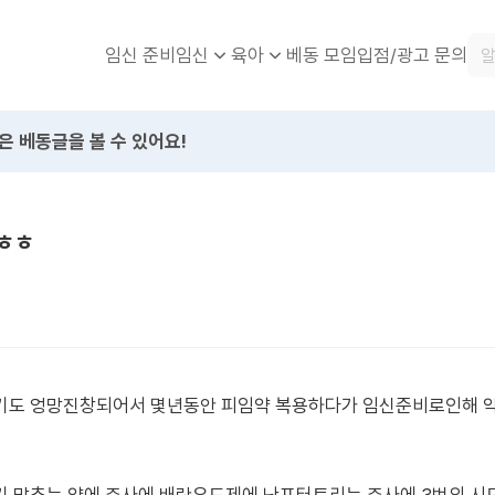
임신 준비
베동 모임
입점/광고 문의
임신
육아
은 베동글을 볼 수 있어요!
ㅎㅎ
기도 엉망진창되어서 몇년동안 피임약 복용하다가 임신준비로인해 