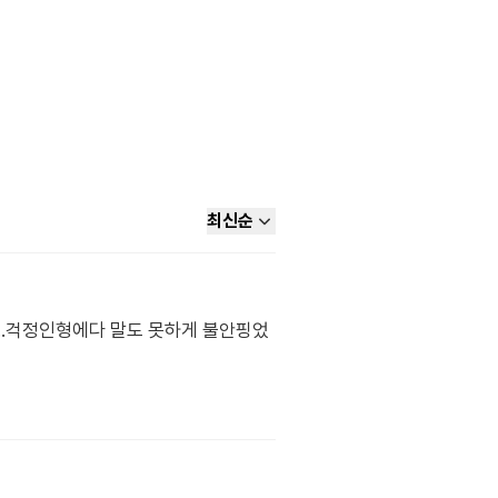
최신순
..걱정인형에다 말도 못하게 불안핑었