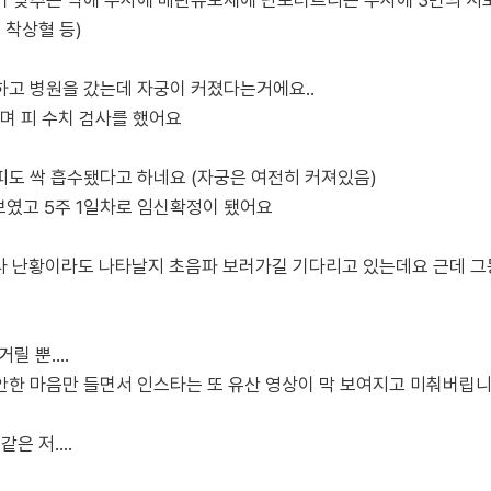
 맞추는 약에 주사에 배란유도제에 난포터트리는 주사에 3번의 시도
, 착상혈 등)
하고 병원을 갔는데 자궁이 커졌다는거에요..
 피 수치 검사를 했어요
도 싹 흡수됐다고 하네요 (자궁은 여전히 커져있음)
 보였고 5주 1일차로 임신확정이 됐어요
라 난황이라도 나타날지 초음파 보러가길 기다리고 있는데요 근데 그
릴 뿐....
안한 마음만 들면서 인스타는 또 유산 영상이 막 보여지고 미춰버립
은 저....