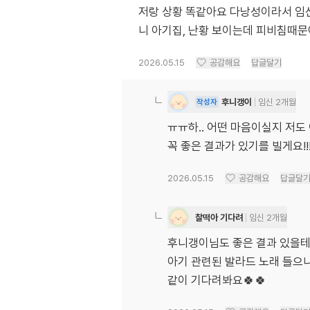
저랑 상황 똑같아요 다낭성이라서 임
니 아기집, 난황 보이는데 피비침때
2026.05.15
공감해요
답글달기
후니갱이
임신 2개월
작성자
ㅠㅠ하.. 어떤 마음이실지 저도
꼭 좋은 결과가 있기를 빌게요!!
2026.05.15
공감해요
답글달
찰떡아 기다려
임신 2개월
후니갱이님도 좋은 결과 있을테니
아기 관련된 발라드 노래 들으니
같이 기다려봐요🍀🍀