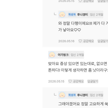
2026.05.15
공감해요
답글달
후니갱이
임신 2개월
작성자
와 정말 다행이에요!!! 제가 
가 낳아요♡♡
2026.05.16
공감해요
답글달
아기핑크
임신 2개월
맞아요 증상 있으면 있는대로, 없으면 
튼하다! 이렇게 생각하면 좀 낫더라구
2026.05.15
공감해요
답글달기
후니갱이
임신 2개월
작성자
그래야겠어요 정말 고요하게 쑥쑥