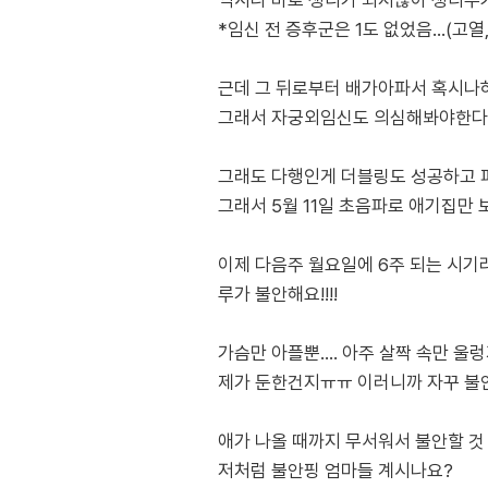
역시나 바로 생리가 되지않아 생리주기
*임신 전 증후군은 1도 없었음...(고열
근데 그 뒤로부터 배가아파서 혹시나
그래서 자궁외임신도 의심해봐야한다며
그래도 다행인게 더블링도 성공하고 피
그래서 5월 11일 초음파로 애기집만
이제 다음주 월요일에 6주 되는 시기
루가 불안해요!!!!
가슴만 아플뿐.... 아주 살짝 속만 울렁거
제가 둔한건지ㅠㅠ 이러니까 자꾸 불
애가 나올 때까지 무서워서 불안할 것 같
저처럼 불안핑 엄마들 계시나요?