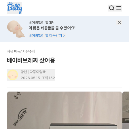
베이비빌리 앱에서
더 많은 베동글을 볼 수 있어요!
베이비빌리 앱 다운받기
자유 베동
/
자유주제
베이비브레짜 샀어용
향난
다둥이엄빠
2026.05.15
조회
152