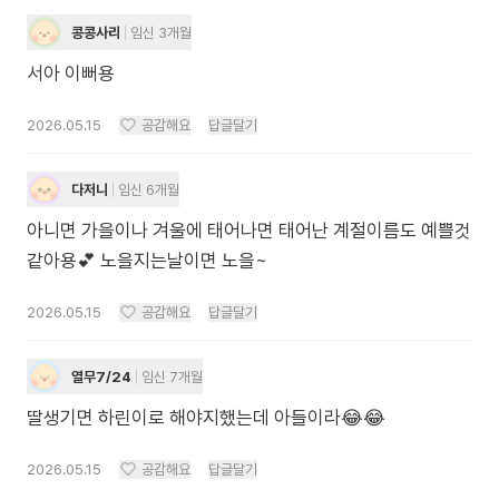
콩콩사리
임신 3개월
서아 이뻐용
2026.05.15
공감해요
답글달기
다저니
임신 6개월
아니면 가을이나 겨울에 태어나면 태어난 계절이름도 예쁠것
같아용💕 노을지는날이면 노을~
2026.05.15
공감해요
답글달기
열무7/24
임신 7개월
딸생기면 하린이로 해야지했는데 아들이라😂😂
2026.05.15
공감해요
답글달기