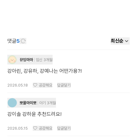
댓글
5
최신순
뀨잉마마
임신 3개월
강아린, 강유하, 강예나는 어떤가용?!
2026.05.18
공감해요
답글달기
뽀물마미뽀
아기 3개월
강이솔 강하윤 추천드려요!
2026.05.15
공감해요
답글달기