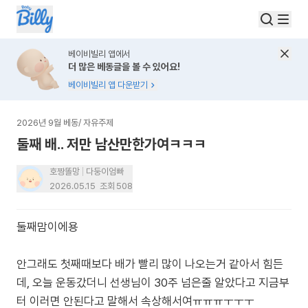
베이비빌리 앱에서
더 많은 베동글을 볼 수 있어요!
베이비빌리 앱 다운받기
2026년 9월 베동
/
자유주제
둘째 배.. 저만 남산만한가여ㅋㅋㅋ
호짱똘망
다둥이엄빠
2026.05.15
조회
508
둘째맘이에용
안그래도 첫째때보다 배가 빨리 많이 나오는거 같아서 힘든
데, 오늘 운동갔더니 선생님이 30주 넘은줄 알았다고 지금부
터 이러면 안된다고 말해서 속상해서여ㅠㅠㅠㅜㅜㅜ