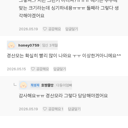
그렇져..? 저만 그런거 아니져?ㅠㅠㅠ 애기는 주수에
맞는 크기라는데 싱기하네용ㅠㅠㅠ 둘째라 그렇다 생
각해야겠어요
2026.05.19
공감해요
답글달기
honey0759
임신 3개월
경산모는 확실히 빨리 많이 나와요 ㅜㅜ 이상한거아니에요^^
2026.05.15
공감해요
답글달기
호짱똘망
다둥이엄빠
작성자
감사해요ㅠㅠ 경산모라 그렇다 당당해야겠어요
2026.05.19
공감해요
1
답글달기