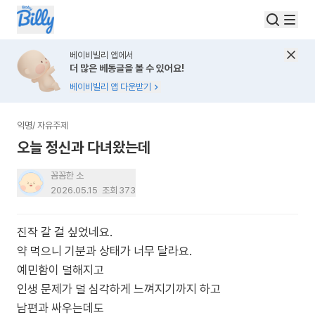
베이비빌리 앱에서
더 많은 베동글을 볼 수 있어요!
베이비빌리 앱 다운받기
익명
/
자유주제
오늘 정신과 다녀왔는데
꼼꼼한 소
2026.05.15
조회
373
진작 갈 걸 싶었네요.
약 먹으니 기분과 상태가 너무 달라요.
예민함이 덜해지고
인생 문제가 덜 심각하게 느껴지기까지 하고
남편과 싸우는데도