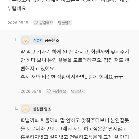
다른것보다 멍한상태에서 하고픈말 시원하게 다했다는게 참
부럽네요
2026.05.15
공감해요
답글달기
꼼꼼한 소
작성자
약 먹고 갑자기 하게 된 건 아니고, 화낼까봐 맞춰주기
만 하다 보니 본인 잘못을 모르더라구요. 점점 저도 뻔
뻔해지고 있어요.
혹시 저와 비슷한 상황이시라면.. 함께 힘내요 ㅠㅠ
2026.05.16
공감해요
답글달기
싱싱한 염소
화낼까봐 싸울까봐 말 안하고 맞춰주다보니 본인잘못
을 모르더라구요.. 그래서 저도 하고싶은말 떨지않고
흥분하지않고 절지않고 전달하고싶은데 그게 잘 안되