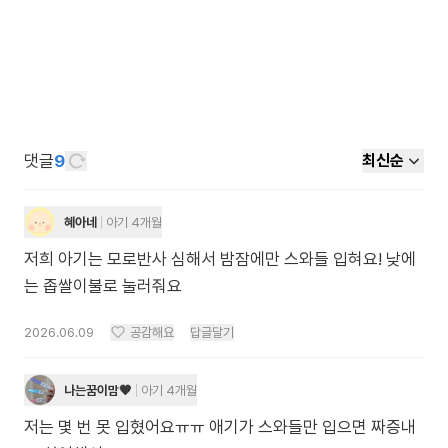
댓글
9
최신순
혜아네
아기 4개월
저희 아기는 모로반사 심해서 밤잠에만 스와들 입혀요! 낮에
는 좁쌀이불로 눌러줘요
2026.06.09
공감해요
답글달기
나는꿈이맘🧡
아기 4개월
저는 몇 번 못 입혔어요ㅠㅠ 애기가 스와들만 입으면 짜증내