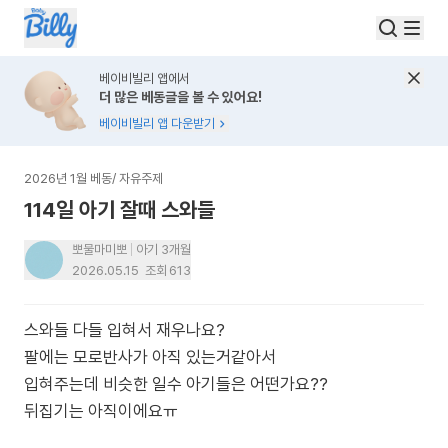
베이비빌리 앱에서
더 많은 베동글을 볼 수 있어요!
베이비빌리 앱 다운받기
2026년 1월 베동
/
자유주제
114일 아기 잘때 스와들
뽀물마미뽀
아기 3개월
2026.05.15
조회
613
스와들 다들 입혀서 재우나요?
팔에는 모로반사가 아직 있는거같아서
입혀주는데 비슷한 일수 아기들은 어떤가요??
뒤집기는 아직이에요ㅠ