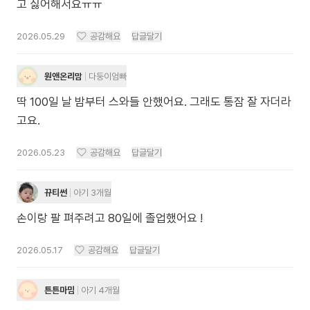
고 싫어해서요ㅠㅠ
2026.05.29
공감해요
답글달기
원앤온리맘
다둥이엄빠
딱 100일 날 밤부터 스와들 안했어요. 그래도 통잠 잘 자더라
고요.
2026.05.23
공감해요
답글달기
뀨티썬
아기 3개월
손이랑 팔 펴주려고 80일에 졸업했어요 !
2026.05.17
공감해요
답글달기
튼튼마밈
아기 4개월