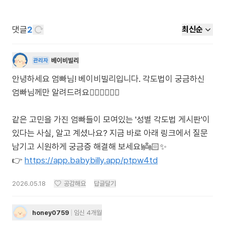
댓글
2
최신순
베이비빌리
관리자
안녕하세요 엄빠님! 베이비빌리입니다. 각도법이 궁금하신
엄빠님께만 알려드려요🙋🏻‍♀️🙋🏻‍♂️
같은 고민을 가진 엄빠들이 모여있는 '성별 각도법 게시판'이
있다는 사실, 알고 계셨나요? 지금 바로 아래 링크에서 질문
남기고 시원하게 궁금증 해결해 보세요!👼🏻✨
👉
https://app.babybilly.app/ptpw4td
2026.05.18
공감해요
답글달기
honey0759
임신 4개월