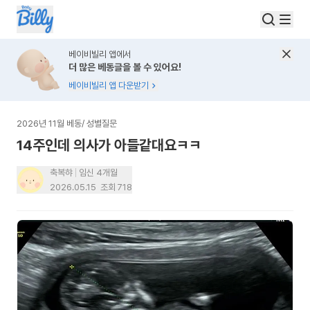
베이비빌리 앱에서
더 많은 베동글을 볼 수 있어요!
베이비빌리 앱 다운받기
2026년 11월 베동
/
성별질문
14주인데 의사가 아들같대요ㅋㅋ
축복햐
임신 4개월
2026.05.15
조회
718