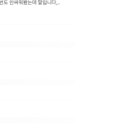
도 안싸워봤는데 말입니다,..