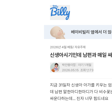
베이비빌리 앱에서
더 많
2026년 4월 베동
/
자유주제
신생아시기인데 남편과 매일 
박안용이맘
아기 1개월
2026.05.15
조회
1,173
지금 31일차 신생아 아가를 키우는
데 남편 말한마디한마디가 다 비수꽃
싸운다하는데… 진자 너무 힘드네요