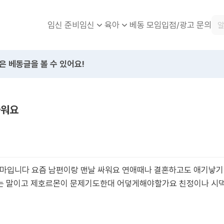
임신 준비
베동 모임
입점/광고 문의
임신
육아
은 베동글을 볼 수 있어요!
싸워요
 엄마입니다 요즘 남편이랑 맨날 싸워요 연애때나 결혼하고도 애기낳
는 말이고 제호르몬이 문제기도한대 어덯게해야할가요 친정이나 시