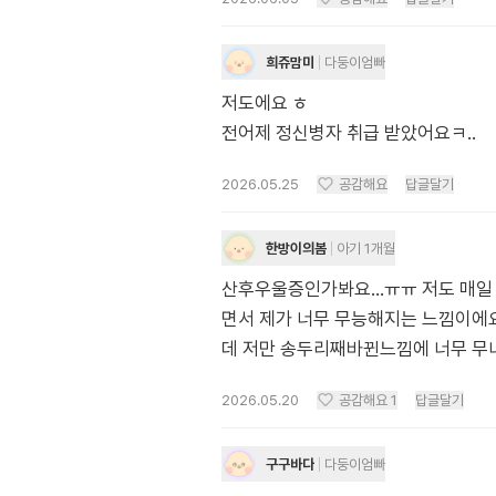
희쥬맘미
다둥이엄빠
저도에요 ㅎ
전어제 정신병자 취급 받았어요ㅋ..
2026.05.25
공감해요
답글달기
한방이의봄
아기 1개월
산후우울증인가봐요...ㅠㅠ 저도 매일
면서 제가 너무 무능해지는 느낌이에
데 저만 송두리째바뀐느낌에 너무 무
2026.05.20
공감해요
1
답글달기
구구바다
다둥이엄빠