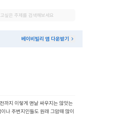
베이비빌리 앱 다운받기
기전까지 이렇게 맨날 싸우지는 않앗는
댁이나 주변지인들도 원래 그맘때 많이