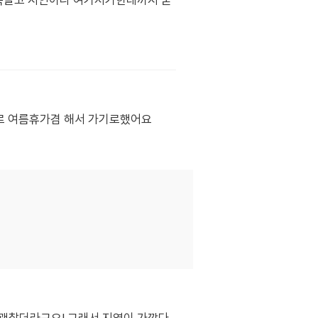
가족말고 지인이나 여기저기한테까지 굳
으로 여름휴가겸 해서 가기로했어요