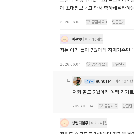
모님과 여행다녀왔구요! 돌잔치까지는
이 초대장보내고 와서 축하해달라하는
2026.06.05
공감해요
1
답글달기
이쭈🩵
아기 10개월
저는 아기 돌이 7월이라 직계가족만 
2026.06.04
공감해요
1
답글달기
eun0114
아기 10개월
작성자
저희 딸도 7월이라 여행 가기
2026.06.04
공감해요
답글달
청뱀띠열무
아기 6개월