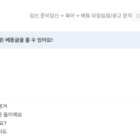
임신 준비
베동 모임
입점/광고 문의
임신
육아
은 베동글을 볼 수 있어요!
생겨
곧 돌이예요
요?
서도