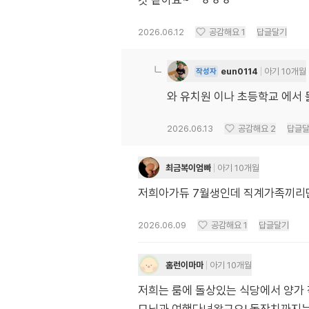
것 같아요~^^ㅎㅎㅎ
2026.06.12
공감해요
1
답글달기
eun0114
아기 10개월
작성자
와 유치원 이나 초등학교 에서 
2026.06.13
공감해요
2
답글
최금복이엄빠
아기 10개월
저희아가듀 7월생인데 직계가족끼리만 
2026.06.09
공감해요
1
답글달기
홈런이마마
아기 10개월
저희는 룸에 돌상있는 식당에서 양가 