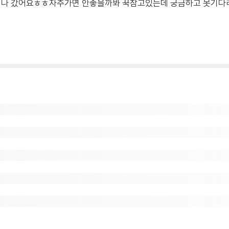
번이나 갔어요ㅎㅎ자주가면 안좋을까봐 꾹참고있는데 궁금하고 못기다리