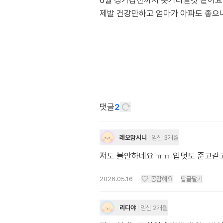
6월 정기검진까지 못기다릴것 같아
제발 건강만하고 엄마가 아파도 좋으니
댓글
2
레오맘시니
임신 3개월
저도 불안하네요 ㅠㅠ 입덧도 준고같
2026.05.16
공감해요
답글달기
리디야
임신 2개월