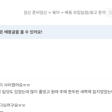
임신 준비
베동 모임
입점/광고 문의
임신
육아
은 베동글을 볼 수 있어요!
많이 사라졌어요ㅠㅠ
입덧도 있었는데 많이 줄었고 원래 주에 한두번 새벽에 집지었었는데
갔다오려구요ㅠㅠ