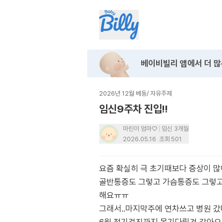
베이비빌리 앱에서
더 많
2026년 12월 베동
/
자유주제
임신9주차 진입!!
마린이 엄마♡
임신 3개월
2026.05.16
조회
501
요즘 확실히 극 초기때보다 증상이 
골반통증도 그렇고 가슴통증도 그렇고 
해요ㅠㅠ
그래서..마지막주에 연차쓰고 병원 