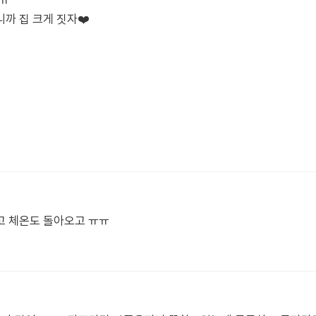
요ㅠ
까 집 크게 짓자❤️
고 체온도 돌아오고 ㅠㅠ