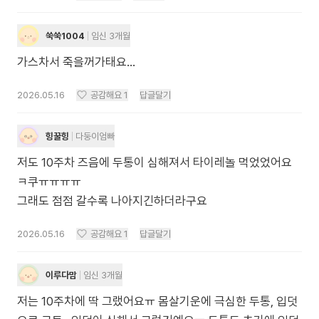
쑥쑥1004
임신 3개월
가스차서 죽을꺼가태요...
2026.05.16
공감해요
1
답글달기
힝꿀힝
다둥이엄빠
저도 10주차 즈음에 두통이 심해져서 타이레놀 먹었었어요
ㅋ쿠ㅠㅠㅠㅠ
그래도 점점 갈수록 나아지긴하더라구요
2026.05.16
공감해요
1
답글달기
이루다맘
임신 3개월
저는 10주차에 딱 그랬어요ㅠ 몸살기운에 극심한 두통, 입덧