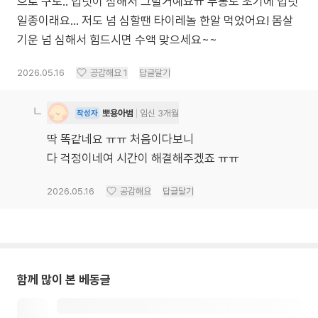
으로 구토.. 입덧이 심해서 그럴거예요ㅠ 두통도 초기에 입덧
일종이래요… 저도 넘 심할땐 타이레놀 한알 먹었어요! 몸살
기운 넘 심해서 힘드시면 수액 맞으세요~~
2026.05.16
공감해요
1
답글달기
뽀용아범
임신 3개월
작성자
딱 똑같네요 ㅠㅠ 처음이다보니
다 걱정이네여 시간이 해결해주겠죠 ㅠㅠ
2026.05.16
공감해요
답글달기
함께 많이 본 베동글