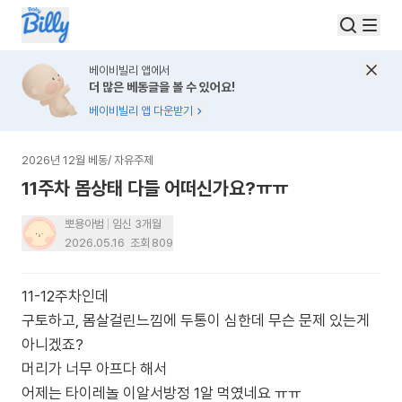
베이비빌리 앱에서
더 많은 베동글을 볼 수 있어요!
베이비빌리 앱 다운받기
2026년 12월 베동
/
자유주제
11주차 몸상태 다들 어떠신가요?ㅠㅠ
뽀용아범
임신 3개월
2026.05.16
조회
809
11-12주차인데
구토하고, 몸살걸린느낌에 두통이 심한데 무슨 문제 있는게
아니겠죠?
머리가 너무 아프다 해서
어제는 타이레놀 이알서방정 1알 먹였네요 ㅠㅠ