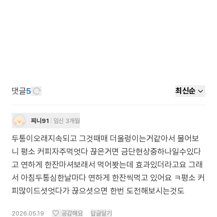
댓글
5
최신순
찌니91
임신 3개월
두통이오래지속되고 그것때매 더울렁이는거같아서 물어보
니 평소 커피자주먹엇다 끊은거면 금단현상중하나일수있다
고 연하게 한잔마셔보래서 먹어봣는데 효과있더라고요 그래
서 아침두통심한날마다 연하게 한잔씩먹고 있어요 ㅋ평소 커
피많이드셧엇다가 끊으셧으면 한번 도전해보시는것도
2026.05.19
공감해요
답글달기