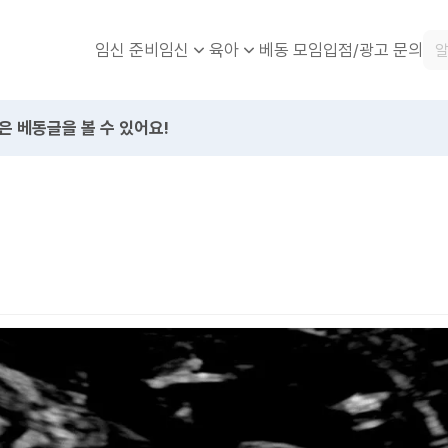
임신 준비
베동 모임
입점/광고 문의
임신
육아
은 베동글을 볼 수 있어요!