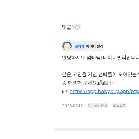
댓글
1
베이비빌리
관리자
안녕하세요 엄빠님! 베이비빌리입니다. 각도
같은 고민을 가진 엄빠들이 모여있는 
증 해결해 보세요!👼🏻✨
👉
https://app.babybilly.app/p
2026.05.18
공감해요
답글달기