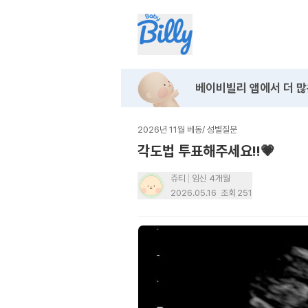
베이비빌리 앱에서
더 많
2026년 11월 베동
/
성별질문
각도법 투표해주세요!!💗
쥬티
임신 4개월
2026.05.16
조회
251