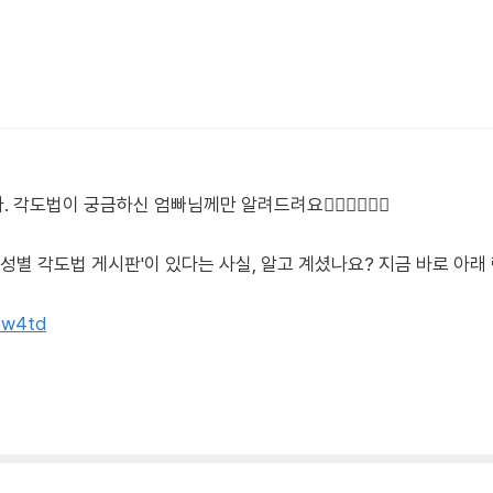
법이 궁금하신 엄빠님께만 알려드려요🙋🏻‍♀️🙋🏻‍♂️
'성별 각도법 게시판'이 있다는 사실, 알고 계셨나요? 지금 바로 아
tpw4td