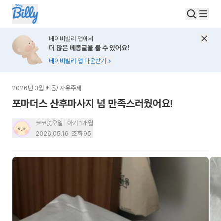
베이비빌리 앱에서
더 많은 베동글을 볼 수 있어요!
베이비빌리 앱 다운받기
2026년 3월 베동
/
자유주제
포마더스 산후마사지 넘 만족스러웠어요!
코코넛오일
아기 1개월
2026.05.16
조회
95