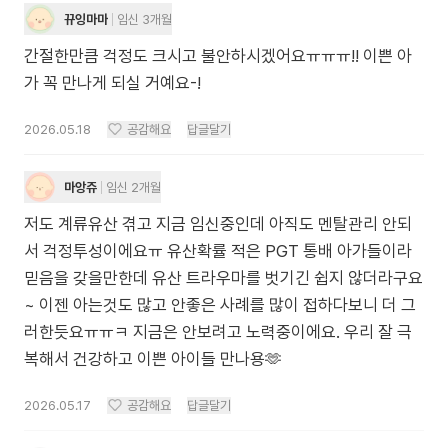
뀨잉마마
임신 3개월
간절한만큼 걱정도 크시고 불안하시겠어요ㅠㅠㅠ!! 이쁜 아
가 꼭 만나게 되실 거예요-!
2026.05.18
공감해요
답글달기
마앙쥬
임신 2개월
저도 계류유산 겪고 지금 임신중인데 아직도 멘탈관리 안되
서 걱정투성이에요ㅠ 유산확률 적은 PGT 통배 아가들이라
믿음을 갖을만한데 유산 트라우마를 벗기긴 쉽지 않더라구요
~ 이젠 아는것도 많고 안좋은 사례를 많이 접하다보니 더 그
러한듯요ㅠㅠㅋ 지금은 안보려고 노력중이에요. 우리 잘 극
복해서 건강하고 이쁜 아이들 만나용🫶
2026.05.17
공감해요
답글달기