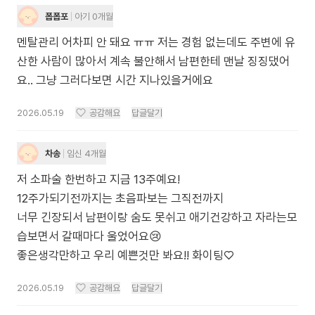
폽폽포
아기 0개월
멘탈관리 어차피 안 돼요 ㅠㅠ 저는 경험 없는데도 주변에 유
산한 사람이 많아서 계속 불안해서 남편한테 맨날 징징댔어
요.. 그냥 그러다보면 시간 지나있을거에요
2026.05.19
공감해요
답글달기
차송
임신 4개월
저 소파술 한번하고 지금 13주예요!
12주가되기전까지는 초음파보는 그직전까지
너무 긴장되서 남편이랑 숨도 못쉬고 애기건강하고 자라는모
습보면서 갈때마다 울었어요😢
좋은생각만하고 우리 예쁜것만 봐요!! 화이팅♡
2026.05.19
공감해요
답글달기