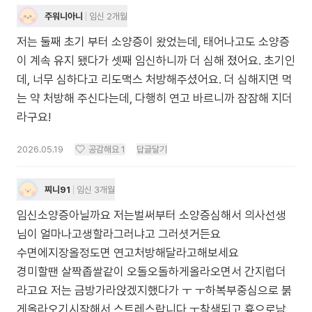
주워니아니
임신 2개월
저는 둘째 초기 부터 소양증이 왔었는데, 태어나고도 소양증
이 계속 유지 됐다가 셋째 임신하니까 더 심해 졌어요. 초기인
데, 너무 심하다고 리도맥스 처방해주셨어요. 더 심해지면 먹
는 약 처방해 주신다는데, 다행히 연고 바르니까 잠잠해 지더
라구요!
2026.05.19
공감해요
1
답글달기
찌니91
임신 3개월
임신소양증아닐까요 저는벌써부터 소양증심해서 의사선생
님이 얼마나고생할라그러냐고 그러셧거든요
수면에지장올정도면 연고처방해달라고해보세요
경미할땐 살짝좁쌀같이 오돌오돌하게올라오면서 간지럽더
라고요 저는 금방가라앉겠지했다가 ㅜ ㅜ하복부중심으로 붉
게올라오기시작해서 스트레스랍니다 ㅜ착색되고 흉으로남