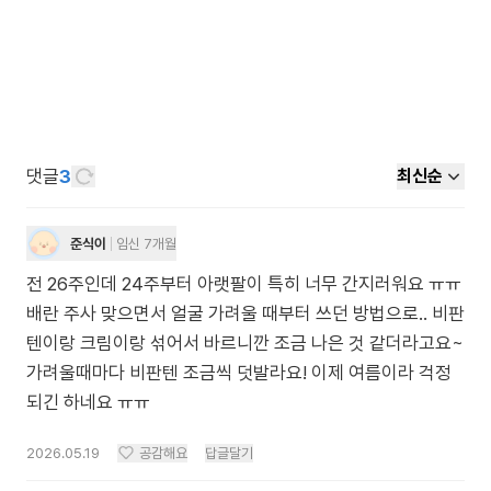
댓글
3
최신순
준식이
임신 7개월
전 26주인데 24주부터 아랫팔이 특히 너무 간지러워요 ㅠㅠ
배란 주사 맞으면서 얼굴 가려울 때부터 쓰던 방법으로.. 비판
텐이랑 크림이랑 섞어서 바르니깐 조금 나은 것 같더라고요~
가려울때마다 비판텐 조금씩 덧발라요! 이제 여름이라 걱정
되긴 하네요 ㅠㅠ
2026.05.19
공감해요
답글달기