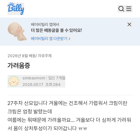
베이비빌리 앱에서
더 많은 베동글을 볼 수 있어요!
베이비빌리 앱 다운받기
2026년 8월 베동
/
자유주제
가려움증
simbasmom
임신 7개월
2026.05.17
조회
284
27주차 산모입니다 겨울에는 건조해서 가렵워서 크림이란
크림은 엄청 발랐는데
여름에는 뭐때문에 가려울까요... 겨울보다 더 심하게 가려워
서 몸이 상처투성이가 되어갑니다 ㅠㅠ