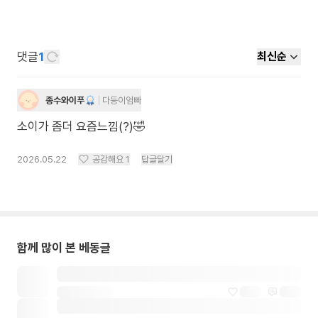
댓글
1
최신순
종수와이푸
다둥이엄빠
소이가 좀더 요즘느낌(?)🤣
2026.05.22
공감해요
1
답글달기
함께 많이 본 베동글