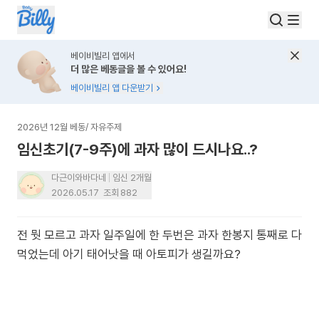
베이비빌리 앱에서
더 많은 베동글을 볼 수 있어요!
베이비빌리 앱 다운받기
2026년 12월 베동
/
자유주제
임신초기(7-9주)에 과자 많이 드시나요..?
다근이와바다네
임신 2개월
2026.05.17
조회
882
전 뭣 모르고 과자 일주일에 한 두번은 과자 한봉지 통째로 다
먹었는데 아기 태어낫을 때 아토피가 생길까요?