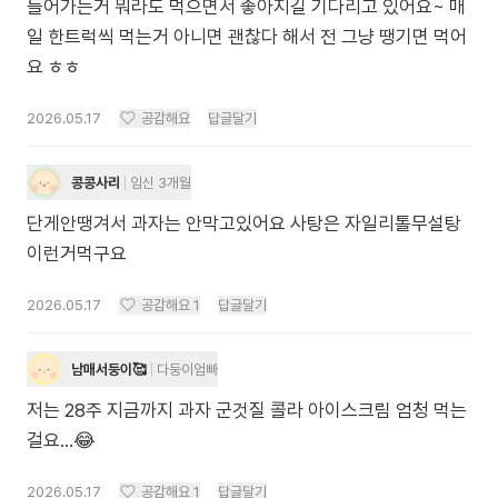
들어가는거 뭐라도 먹으면서 좋아지길 기다리고 있어요~ 매
일 한트럭씩 먹는거 아니면 괜찮다 해서 전 그냥 땡기면 먹어
요 ㅎㅎ
2026.05.17
공감해요
답글달기
콩콩사리
임신 3개월
단게안땡겨서 과자는 안막고있어요 사탕은 자일리톨무설탕
이런거먹구요
2026.05.17
공감해요
1
답글달기
남매서둥이🥰
다둥이엄빠
저는 28주 지금까지 과자 군것질 콜라 아이스크림 엄청 먹는
걸요...😂
2026.05.17
공감해요
1
답글달기