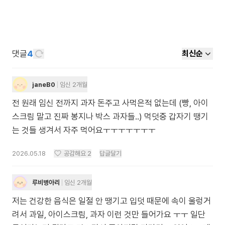
댓글
4
최신순
janeB0
임신 2개월
전 원래 임신 전까지 과자 돈주고 사먹은적 없는데 (빵, 아이
스크림 말고 진짜 봉지나 박스 과자들..) 먹덧중 갑자기 땡기
는 것들 생겨서 자주 먹어요ㅜㅜㅜㅜㅜㅜㅜ
2026.05.18
공감해요
2
답글달기
루비병아리
임신 2개월
저는 건강한 음식은 일절 안 땡기고 입덧 때문에 속이 울렁거
려서 과일, 아이스크림, 과자 이런 것만 들어가요 ㅜㅜ 일단