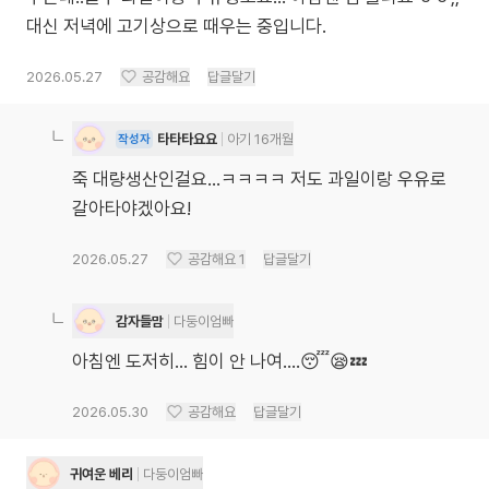
대신 저녁에 고기상으로 때우는 중입니다.
2026.05.27
공감해요
답글달기
타타타요요
아기 16개월
작성자
죽 대량생산인걸요...ㅋㅋㅋㅋ 저도 과일이랑 우유로
갈아타야겠아요!
2026.05.27
공감해요
1
답글달기
감자들맘
다둥이엄빠
아침엔 도저히… 힘이 안 나여….😴😪💤
2026.05.30
공감해요
답글달기
귀여운 베리
다둥이엄빠