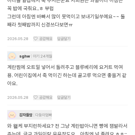
아다들 얼집에서 죽 주시는군요 저희원은 과일이라 아침은
꼭 밥에 국줘요..ㅎ 부럽
그런데 아침엔 바빠서 많이 못먹이고 보내기일쑤예요~~ 둘
째라 첫째밥까지 신경쓰다보면ㅠ
2026.05.28
공감해요
답글달기
sghw
아기 24개월
계란찜에 오트밀 넣어서 돌려주고 블루베리에 요거트 먹여
용. 어린이집에서 죽 먹이긴 하는데 골고루 먹으면 좋을거 같
아요.
2026.05.28
공감해요
답글달기
감자들맘
다둥이엄빠
와 왤케 부지런하세요? 전 그냥 계란밥아니면 빵에 잼발라서
주는데..글구 과일이랑 우유정도요… 아침엔 넘 졸려요 ㅎㅎ;;