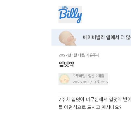
베이비빌리 앱에서
더 많
2027년 1월 베동
/
자유주제
입덧약
모두마덜
임신 2개월
2026.05.17
조회
255
7주차 입덧이 너무심해서 입덧약 받아
들 어떤식으로 드시고 계시나요?