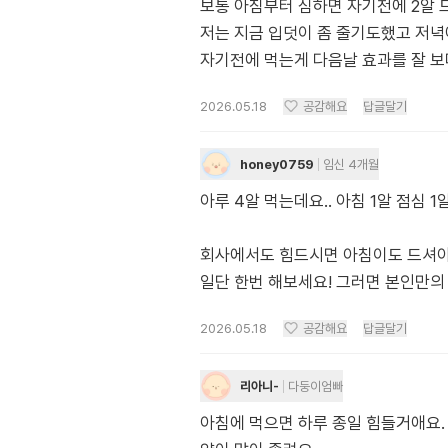
보통 아침부터 심하면 자기전에 2알
저는 지금 입덧이 좀 줄기도했고 저녁
자기전에 먹는게 다음날 효과를 잘 보
2026.05.18
공감해요
답글달기
honey0759
임신 4개월
아루 4알 먹는데요.. 아침 1알 점심 
회사에서도 힘드시면 아침이도 드셔야
일단 한번 해보세요! 그러면 본인만의 
2026.05.18
공감해요
답글달기
리아니-
다둥이엄빠
아침에 먹으면 하루 종일 힘들거애요.