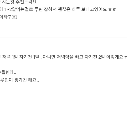
 드시는것 추천드려요
에 1~2알먹는걸로 루틴 잡혀서 괜찮은 하루 보내고있어요 ㅎㅎ
더라구용!
1알 저녁 1알 자기전 1알.. 아니면 저녁약을 빼고 자기전 2알 이렇게
될텐데..
루틴이 생기긴 해요..