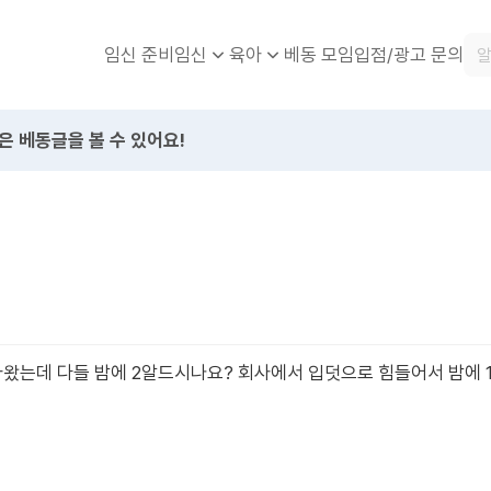
임신 준비
베동 모임
입점/광고 문의
임신
육아
은 베동글을 볼 수 있어요!
왔는데 다들 밤에 2알드시나요? 회사에서 입덧으로 힘들어서 밤에 