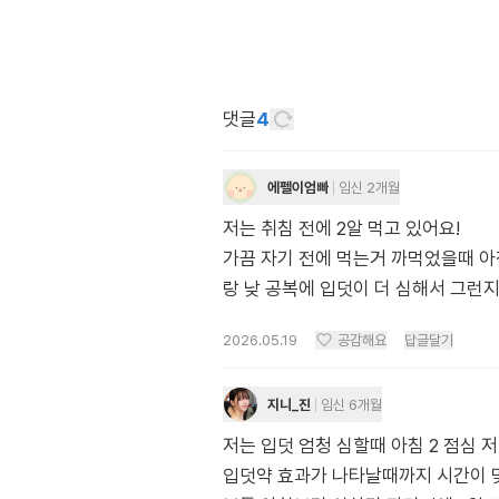
댓글
4
에펠이엄빠
임신 2개월
저는 취침 전에 2알 먹고 있어요!
가끔 자기 전에 먹는거 까먹었을때 아
랑 낮 공복에 입덧이 더 심해서 그런지
2026.05.19
공감해요
답글달기
지니_진
임신 6개월
저는 입덧 엄청 심할때 아침 2 점심 
입덧약 효과가 나타날때까지 시간이 