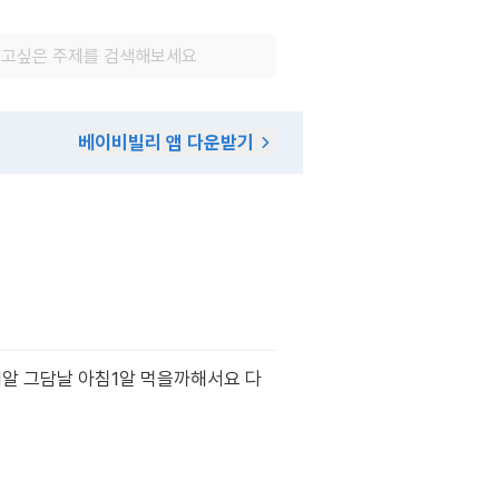
베이비빌리 앱 다운받기
1알 그담날 아침1알 먹을까해서요 다