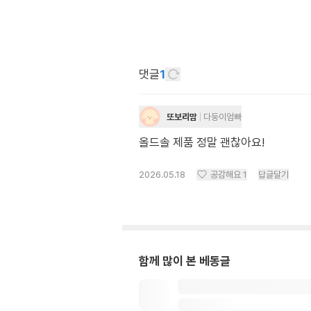
댓글
1
또보리맘
다둥이엄빠
올드솔 제품 정말 괜찮아요!
2026.05.18
공감해요
1
답글달기
함께 많이 본 베동글