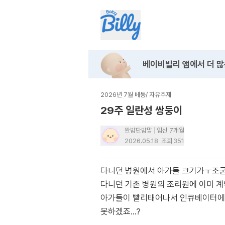
베이비빌리 앱에서
더 많
2026년 7월 베동
/
자유주제
29주 일란성 쌍둥이
완밤단밤맘
임신 7개월
2026.05.18
조회
351
다니던 병원에서 아가들 크기가ㅜ조굼
다니던 기존 병원의 조리원에 이미 
아가들이 빨리태어나서 인큐베이터에 
못하겠죠…?