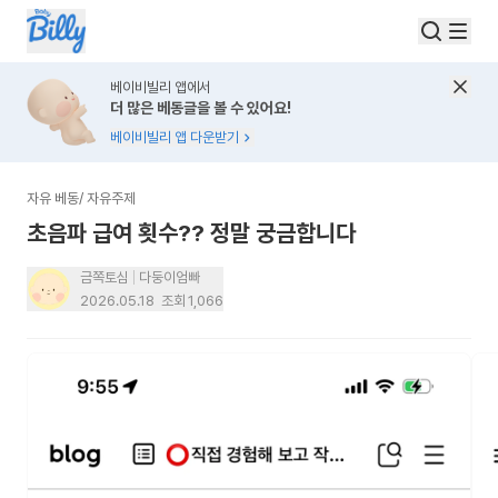
베이비빌리 앱에서
더 많은 베동글을 볼 수 있어요!
베이비빌리 앱 다운받기
자유 베동
/
자유주제
초음파 급여 횟수?? 정말 궁금합니다
금쪽토심
다둥이엄빠
2026.05.18
조회
1,066