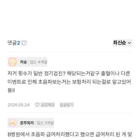
댓글
2
최신순
차송
임신 4개월
저거 횟수가 일반 정기검진? 해당되는거같구 출혈이나 다른
이벤트로 인해 초음파보는거는 보험처리 되는걸로 알고있어
용!!
2026.05.24
공감해요
답글달기
훈쭈복끼
임신 3개월
B병원에서 초음파 급여처리했다고 했으면 급여처리 된 게 맞