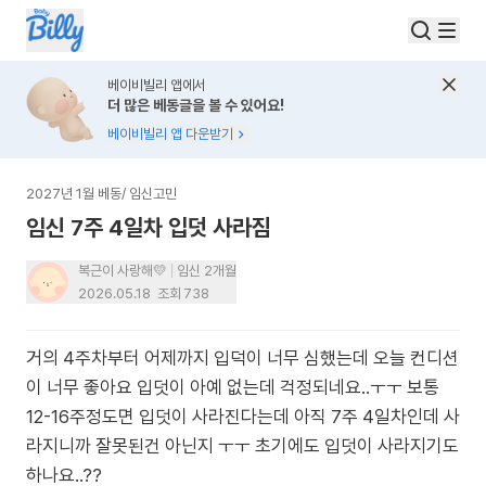
베이비빌리 앱에서
더 많은 베동글을 볼 수 있어요!
베이비빌리 앱 다운받기
2027년 1월 베동
/
임신고민
임신 7주 4일차 입덧 사라짐
복근이 사랑해💛
임신 2개월
2026.05.18
조회
738
거의 4주차부터 어제까지 입덕이 너무 심했는데 오늘 컨디션
이 너무 좋아요 입덧이 아예 없는데 걱정되네요..ㅜㅜ 보통
12-16주정도면 입덧이 사라진다는데 아직 7주 4일차인데 사
라지니까 잘못된건 아닌지 ㅜㅜ 초기에도 입덧이 사라지기도
하나요..??