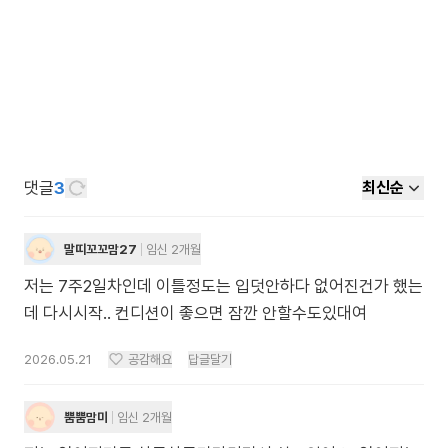
댓글
3
최신순
말띠꼬꼬맘27
임신 2개월
저는 7주2일차인데 이틀정도는 입덧안하다 없어진건가 했는
데 다시시작.. 컨디션이 좋으면 잠깐 안할수도있대여
2026.05.21
공감해요
답글달기
뿜뿜맘미
임신 2개월