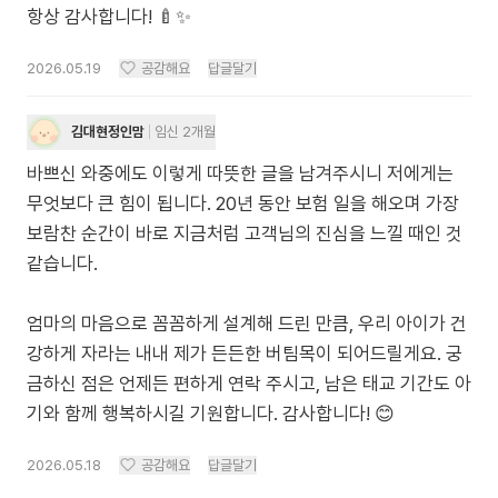
항상 감사합니다! 🍼✨
2026.05.19
공감해요
답글달기
김대현정인맘
임신 2개월
바쁘신 와중에도 이렇게 따뜻한 글을 남겨주시니 저에게는
무엇보다 큰 힘이 됩니다. 20년 동안 보험 일을 해오며 가장
보람찬 순간이 바로 지금처럼 고객님의 진심을 느낄 때인 것
같습니다.
엄마의 마음으로 꼼꼼하게 설계해 드린 만큼, 우리 아이가 건
강하게 자라는 내내 제가 든든한 버팀목이 되어드릴게요. 궁
금하신 점은 언제든 편하게 연락 주시고, 남은 태교 기간도 아
기와 함께 행복하시길 기원합니다. 감사합니다! 😊
2026.05.18
공감해요
답글달기