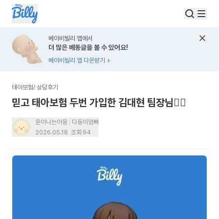
베이비빌리 앱에서
더 많은 베동글을 볼 수 있어요!
베이비빌리 앱 다운받기
태아보험
/
상담후기
믿고 태아보험 두번 가입한 김대현 팀장님👍🏻
윤이나는아웅
다둥이엄빠
2026.05.18
조회
94