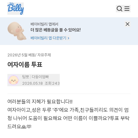
베이비빌리 앱에서
더 많은 베동글을 볼 수 있어요!
베이비빌리 앱 다운받기
2026년 5월 베동
/
자유주제
여자이름 투표
팅뽀
다둥이엄빠
2026.05.18
조회
243
여러분들의 지혜가 필요합니다!!
여자아이고,성은 두루 '주'에요 가족,친구들끼리도 의견이 엄
청 나뉘어 도움이 필요해요 어떤 이름이 이쁠까요?투표 부탁
드려요🙏🫶