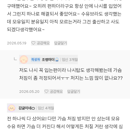
구매했어요~ 오히려 편하더라구요 항상 안에 나시를 입었어
서 그런지 하나로 해결되서 좋았어요~ 수유브라도 생각했는
데 모유일지 분유일지 아직 모르는거라 그건 출산하고 사도
되겠다생각했어요~
2026.05.19
공감해요
답글달기
조랭마더
임신 3개월
작성자
저도 나시 꼭 입는편이라 나시탑도 생각해봤는데 가슴
처짐이 좀 걱정되어서ㅜㅜ 처지는 느낌 많이 없나요??
2026.05.20
공감해요
답글달기
감귤이네🍊
임신 4개월
전 하나씩 다 샀어요! 다만 가슴 처짐 방지만 안 샀는데 모유
수유 하면 가슴 더 커진다 해서 어떻게든 처질 거란 생각에 심