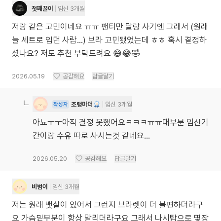
첫째꿀이
임신 3개월
저랑 같은 고민이네요 ㅠㅠ 팬티만 달랑 사기엔 그래서 (원래
늘 세트로 입던 사람...) 브라 고민됐었는데 ㅎㅎ 혹시 결정하
셨나요? 저도 추천 부탁드려요 😅😂🤣
2026.05.19
공감해요
답글달기
조랭마더
임신 3개월
작성자
아뇨ㅜㅜ아직 결정 못했어요ㅋㅋㅋㅠㅠ대부분 임신기
간이랑 수유 따로 사시는것 같네요...
2026.05.20
공감해요
답글달기
비범이
임신 3개월
저는 원래 뱃살이 있어서 그런지 브라렛이 더 불편하더라구
요 가슴밑부분이 항상 말리더라구요 그래서 나시탑으로 몇장