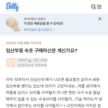
베이비빌리 앱에서
더 많은 베동글을 볼 수 있어요!
베이비빌리 앱 다운받기
2026년 12월 베동
/
자유주제
임산부용 속옷 구매하신분 계신가요?
조랭마더
임신 3개월
2026.05.18
조회
649
아직 10주라서 안샀는데 배가 나오면 필요할것 같아서 봐둔
임산부용 팬티는 있는데 브라가 고민이네요...여름 생각해서
여름용 심리스 브라를 사야될지 아니면 한번 사서 수유 끝날
때까지 입을 수 있는 수유브라를 사야될지...가슴 쳐지는거 생
각해서 잡아주는 브라를 사야될지ㅜㅜ고민이에요 아직은 원