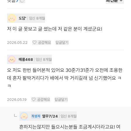
댓글
7
최신순
도담'
임신 8개월
저 이 글 못보고 글 썼는데 저 같은 분이 계셨군요!
2026.05.22
공감해요
답글달기
메롱468
임신 8개월
오 저도 한번 들어본적 있어요 30준가31준가 오전에 조용한
데 혼자 팔딱거리다가 배에서 딱 거리길래 넘 신기했어요 ㅋ
ㅋ
2026.05.19
공감해요
답글달기
열무7/24
임신 8개월
작성자
흔하지는않지만 들으시는분들 조금계시더라고요! 여