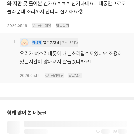
와 저만 못 들어본 건가요ㅋㅋㅋ 신기하네요… 태동만으로도
놀라운데 소리까지 난다니 신기해요🥹
2026.05.19
공감해요
답글달기
열무7/24
임신 8개월
작성자
우리가 뼈소리내듯이 내는소리일수도있데요 조용히
있는시간이 많아져서 잘들렸나봐요!
2026.05.19
공감해요
답글달기
함께 많이 본 베동글