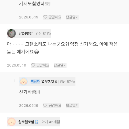
기서또찾았네요!
2026.05.19
공감해요
답글달기
담Ol🩷맘
임신 8개월
아~~~~ 그런소리도 나는군요?! 엄청 신기해요. 아예 처음
듣는 얘기에요😁
2026.05.19
공감해요
답글달기
열무7/24
임신 8개월
작성자
신기하죵!!!
2026.05.19
공감해요
답글달기
알로알로맘
아기 45개월