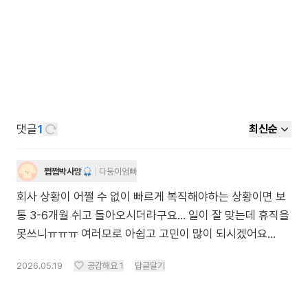
댓글
1
최신순
쩝쩝박사맘
다둥이엄빠
회사 상황이 어쩔 수 없이 빠르게 복직해야하는 상황이면 보
통 3-6개월 쉬고 돌아오시더라구요… 일이 잘 맞는데 휴직을
못쓰니ㅠㅠㅠ 여러모로 아쉽고 고민이 많이 되시겠어요…
2026.05.19
공감해요
1
답글달기