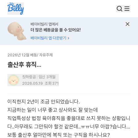
베이비빌리 앱에서
더 많은 베동글을 볼 수 있어요!
베이비빌리 앱 다운받기
2026년 12월 베동
/
자유주제
출산후 휴직...
칫하랑곰
임신 3개월
2026.05.19
조회
371
이직한지 2년이 조금 안되었습니다.
지금하는 일이 너무 좋고 상사와도 잘 맞는데
직업특성상 법정 육아휴직을 좋을대로 쓰지 못하는 상황입니
다..아무래도 그만둬야 할것 같은데..ㅠㅠ너무 아깝?습니다...