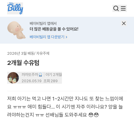
베이비빌리 앱에서
더 많은 베동글을 볼 수 있어요!
베이비빌리 앱 다운받기
2026년 3월 베동
/
자유주제
2개월 수유텀
까까또주까
아기 2개월
2026.05.19
조회
289
저희 아기는 먹고 나면 1~2시간만 지나도 또 찾는 느낌이에
요 ㅠㅠㅠ 애미 힘들다… 이 시기엔 자주 이러나요? 양을 늘
려야하는건지 ㅠㅠ 선배님들 도와주세요 😳😳