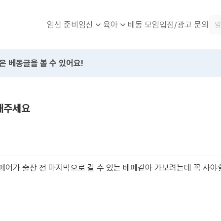
임신 준비
베동 모임
입점/광고 문의
임신
육아
은 베동글을 볼 수 있어요!
천해주세요
페어가 출산 전 마지막으로 갈 수 있는 베페같아 가보려는데 꼭 사야할