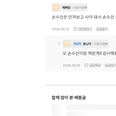
해삐맘
다둥이엄빠
손수건은 만져보고 사야 돼서 손수건
2026.05.19
공감해요
1
답글달기
융닝이
다둥이엄빠
작성자
오 손수건이랑 체온계!! 감사해
2026.05.19
공감해요
답글달
함께 많이 본 베동글