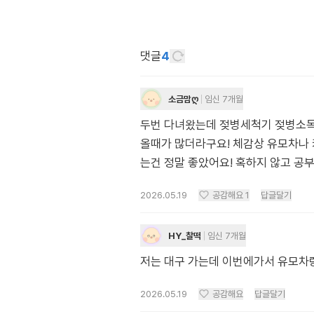
댓글
4
소금맘ღ
임신 7개월
두번 다녀왔는데 젖병세척기 젖병소독기
올때가 많더라구요! 체감상 유모차나 
는건 정말 좋았어요! 혹하지 않고 공
2026.05.19
공감해요
1
답글달기
HY_찰떡
임신 7개월
저는 대구 가는데 이번에가서 유모차랑
2026.05.19
공감해요
답글달기