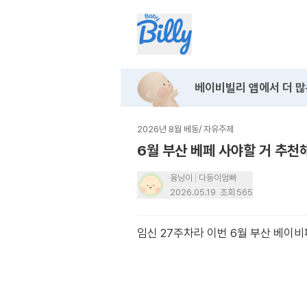
베이비빌리 앱에서
더 많
2026년 8월 베동
/
자유주제
6월 부산 베페 사야할 거 추
융닝이
다둥이엄빠
2026.05.19
조회
565
임신 27주차라 이번 6월 부산 베이비