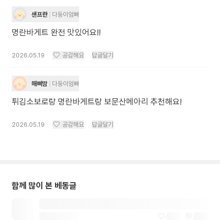
샌프란
다둥이엄빠
명란바게트 완전 맛있어요!!
2026.05.19
공감해요
답글달기
해삐맘
다둥이엄빠
튀김소보로랑 명란바게트랑 보문산메아리 추천해요!
2026.05.19
공감해요
답글달기
함께 많이 본 베동글