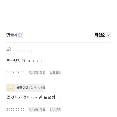
댓글
4
최신순
탈퇴한 유저
부추빵이요 ㅠㅠㅠㅠ
2026.05.20
공감해요
답글달기
생귤마미
임신 2개월
쫄깃한거 좋아하시면 토요빵!!!!!
2026.05.20
공감해요
답글달기