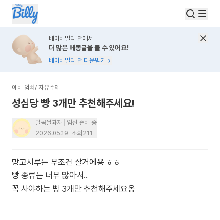
베이비빌리 앱에서
더 많은 베동글을 볼 수 있어요!
베이비빌리 앱 다운받기
예비 엄빠
/
자유주제
성심당 빵 3개만 추천해주세요!
달콤쌀과자
임신 준비 중
2026.05.19
조회
211
망고시루는 무조건 살거에용 ㅎㅎ
빵 종류는 너무 많아서..
꼭 사야하는 빵 3개만 추천해주세요옹