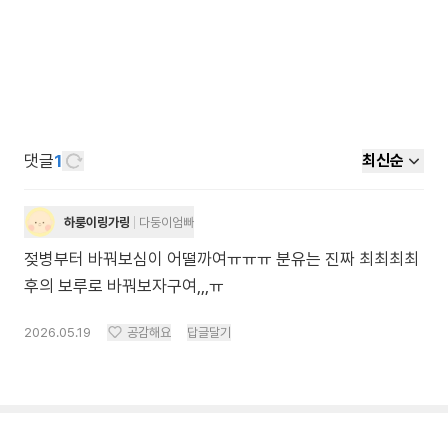
댓글
1
최신순
하룽이링가링
다둥이엄빠
젖병부터 바꿔보심이 어떨까여ㅠㅠㅠ 분유는 진짜 최최최최
후의 보루로 바꿔보자구여,,,ㅠ
2026.05.19
공감해요
답글달기