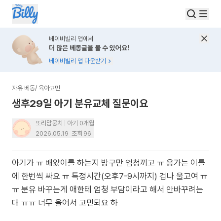
베이비빌리 앱에서
더 많은 베동글을 볼 수 있어요!
베이비빌리 앱 다운받기
자유 베동
/
육아고민
생후29일 아기 분유교체 질문이요
또리맘뭉치
아기 0개월
2026.05.19
조회
96
아기가 ㅠ 배앓이를 하는지 방구만 엄청끼고 ㅠ 응가는 이틀
에 한번씩 싸요 ㅠ 특정시간(오후7-9시까지) 겁나 울고여 ㅠ
ㅠ 분유 바꾸는게 애한테 엄청 부담이라고 해서 안바꾸려는
대 ㅠㅠ 너무 울어서 고민되요 하