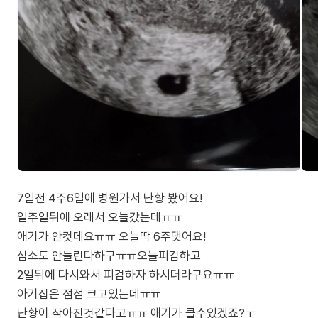
7일전 4주6일에 병원가서 난황 봤어요!
일주일뒤에 오래서 오늘갔는데ㅠㅠ
애기가 안컷데요ㅠㅠ 오늘딱 6주댓어요!
심소도 안들린다하구ㅠㅠ오늘피검하고
2일뒤에 다시와서 피검하자 하시더라구요ㅠㅠ
아기집은 점점 크고있는데ㅠㅠ
난황이 작아진것같다고ㅠㅠ 애기가 클수있겠죠?ㅜ