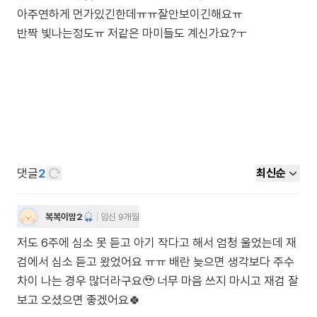
아주연하게 먼가있긴한데ㅠㅠ잘안보이긴해요ㅠ
반짝 빛나는정도ㅠ 저같은 마미들도 계신가요?ㅜ
댓글
2
최신순
복복이맘2
임신 9개월
저도 6주에 심소 못 듣고 아기 작다고 해서 엄청 울었는데 재
검에서 심소 듣고 왔었어요 ㅠㅠ 배란 늦으면 생각보다 주수
차이 나는 경우 많더라구요🥹 너무 마음 쓰지 마시고 재검 잘
보고 오셨으면 좋겠어요🍀