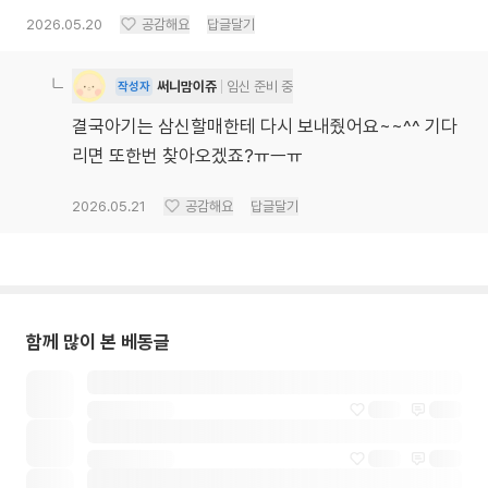
2026.05.20
공감해요
답글달기
써니맘이쥬
임신 준비 중
작성자
결국아기는 삼신할매한테 다시 보내줬어요~~^^ 기다
리면 또한번 찾아오겠죠?ㅠㅡㅠ
2026.05.21
공감해요
답글달기
함께 많이 본 베동글