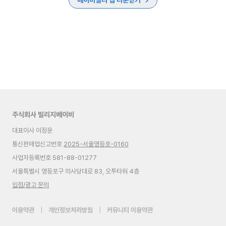
베이비빌리 앱 다운받기
주식회사 빌리지베이비
대표이사 이정윤
통신판매업신고번호
2025-서울영등포-0160
사업자등록번호 581-88-01277
서울특별시 영등포구 의사당대로 83, 오투타워 4층
입점/광고 문의
이용약관
|
개인정보처리방침
|
커뮤니티 이용약관