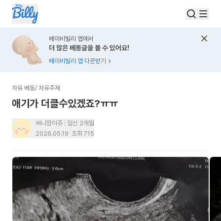
베이비빌리 앱에서
더 많은 베동글을 볼 수 있어요!
베이비빌리 앱 다운받기
자유 베동
/
자유주제
애기가 더클수있겠죠?ㅠㅠ
써니맘이쥬
임신 2개월
2026.05.19
조회
715