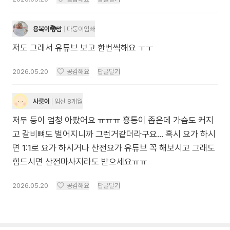
용복이🐉맘
다둥이엄빠
저도 그래서 유튜브 보고 한번씩해요 ㅜㅜ
2026.05.20
공감해요
답글달기
사룽이
임신 8개월
저두 등이 엄청 아팠어요 ㅠㅠㅠ 흉통이 좁은데 가슴도 커지
고 갈비뼈도 벌어지니까 그런거같더라구요… 혹시 요가 하시
면 1:1로 요가 하시거나 산전요가 유튜브 꼭 해보시고 그래도
힘드시면 산전마사지라도 받으세요ㅠㅠ
2026.05.20
공감해요
답글달기