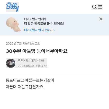
베이비빌리 앱에서
더 많은 베동글을 볼 수 있어요!
베이비빌리 앱 다운받기
2026년 7월 베동
/
임신고민
30주된 아들맘 등이너무아파요
튼튼이맘
다둥이엄빠
2026.05.19
조회
472
등도아프고 폐를누르는거같아
아픈대 저만그런건가요