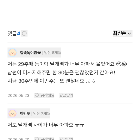
댓글
4
최신순
찰똑똑이맘❤️
임신 8개월
저는 29주때 등이랑 날개뼈가 너무 아파서 울었어요 🥹😭
남편이 마사지해주면 한 30분은 괜찮았던거 같아요!
지금 30주인데 이번주는 또 괜찮네요..ㅎㅎ
2026.05.23
공감해요
답글달기
이만토
임신 7개월
저도 날개뼈 사이가 너무 아파요 ㅠㅠ
2026.05.20
공감해요
답글달기