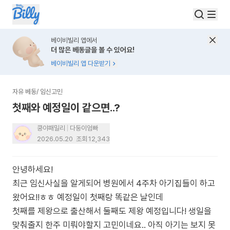
베이비빌리 앱에서
더 많은 베동글을 볼 수 있어요!
베이비빌리 앱 다운받기
자유 베동
/
임신고민
첫째와 예정일이 같으면..?
쿵야패밀리
다둥이엄빠
2026.05.20
조회
12,343
안녕하세요!
최근 임신사실을 알게되어 병원에서 4주차 아기집들이 하고
왔어요!!ㅎㅎ 예정일이 첫째랑 똑같은 날인데
첫째를 제왕으로 출산해서 둘째도 제왕 예정입니다! 생일을
맞춰줄지 한주 미뤄야할지 고민이네요.. 아직 아기는 보지 못