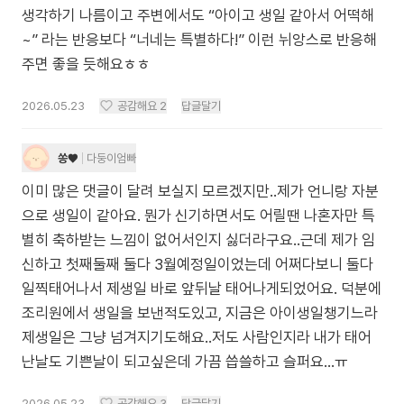
생각하기 나름이고 주변에서도 “아이고 생일 같아서 어떡해
~” 라는 반응보다 “너네는 특별하다!” 이런 뉘앙스로 반응해
주면 좋을 듯해요ㅎㅎ
2026.05.23
공감해요
2
답글달기
쏭♥
다둥이엄빠
이미 많은 댓글이 달려 보실지 모르겠지만..제가 언니랑 자분
으로 생일이 같아요. 뭔가 신기하면서도 어릴땐 나혼자만 특
별히 축하받는 느낌이 없어서인지 싫더라구요..근데 제가 임
신하고 첫째둘째 둘다 3월예정일이었는데 어쩌다보니 둘다
일찍태어나서 제생일 바로 앞뒤날 태어나게되었어요. 덕분에
조리원에서 생일을 보낸적도있고, 지금은 아이생일챙기느라
제생일은 그냥 넘겨지기도해요..저도 사람인지라 내가 태어
난날도 기쁜날이 되고싶은데 가끔 씁쓸하고 슬퍼요...ㅠ
2026.05.23
공감해요
3
답글달기