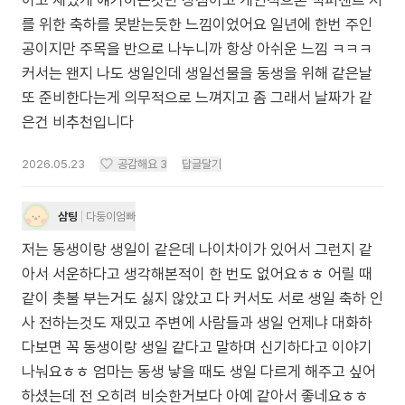
이고 재밌게 얘기하는것만 장점이고 개인적으론 백퍼센트 저
를 위한 축하를 못받는듯한 느낌이었어요 일년에 한번 주인
공이지만 주목을 반으로 나누니까 항상 아쉬운 느낌 ㅋㅋㅋ
커서는 왠지 나도 생일인데 생일선물을 동생을 위해 같은날
또 준비한다는게 의무적으로 느껴지고 좀 그래서 날짜가 같
은건 비추천입니다
2026.05.23
공감해요
3
답글달기
삼팅
다둥이엄빠
저는 동생이랑 생일이 같은데 나이차이가 있어서 그런지 같
아서 서운하다고 생각해본적이 한 번도 없어요ㅎㅎ 어릴 때
같이 촛불 부는거도 싫지 않았고 다 커서도 서로 생일 축하 인
사 전하는것도 재밌고 주변에 사람들과 생일 언제냐 대화하
다보면 꼭 동생이랑 생일 같다고 말하며 신기하다고 이야기
나눠요ㅎㅎ 엄마는 동생 낳을 때도 생일 다르게 해주고 싶어
하셨는데 전 오히려 비슷한거보다 아예 같아서 좋네요ㅎㅎ