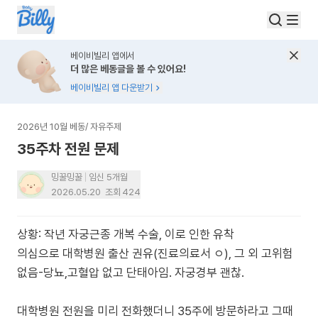
베이비빌리 앱에서
더 많은 베동글을 볼 수 있어요!
베이비빌리 앱 다운받기
2026년 10월 베동
/
자유주제
35주차 전원 문제
밍꿀밍꿀
임신 5개월
2026.05.20
조회
424
상황: 작년 자궁근종 개복 수술, 이로 인한 유착
의심으로 대학병원 출산 권유(진료의료서 ㅇ), 그 외 고위험
없음-당뇨,고혈압 없고 단태아임. 자궁경부 괜찮.
대학병원 전원을 미리 전화했더니 35주에 방문하라고 그때