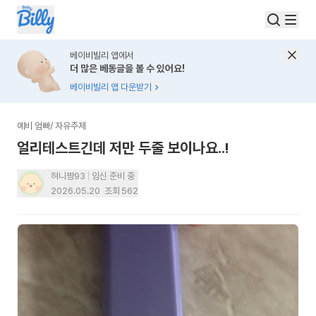
베이비빌리 앱에서
더 많은 베동글을 볼 수 있어요!
베이비빌리 앱 다운받기
예비 엄빠
/
자유주제
얼리테스트긴데 저만 두줄 보이나요..!
혀니짱93
임신 준비 중
2026.05.20
조회
562