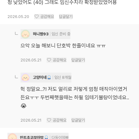
2026.05.20
공감해요
답글달기
혀니짱93
임신 준비 중
으악 오늘 해보니 단호박 한줄이네요 ㅠㅠ
2026.05.21
공감해요
답글달기
고양이네
임신 8개월
헉 정말요..?! 저도 얼리로 저렇게 엄청 매직아이였거
든요ㅜㅜ 두번째햇을때는 하필 임테기불량이었네요..
😭
2026.05.21
공감해요
답글달기
민트초코쪼아맘
다둥이엄빠