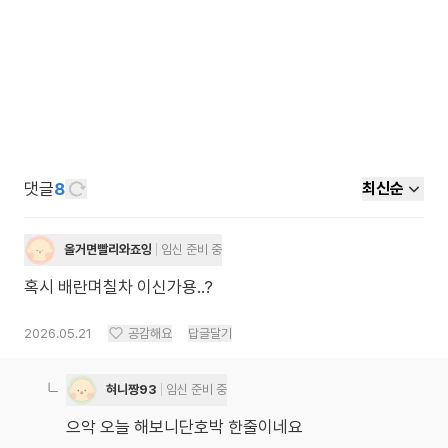
댓글
8
최신순
올거면빨리와죠잉
임신 준비 중
혹시 배란며칠차 이신가용..?
2026.05.21
공감해요
답글달기
혀니짱93
임신 준비 중
으악 오늘 해보니단호박 한줄이네요