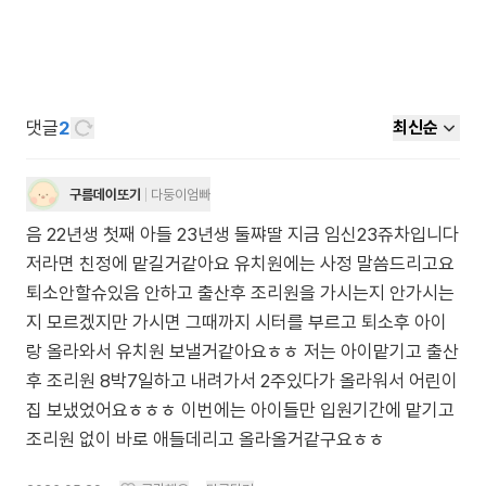
댓글
2
최신순
구름데이또기
다둥이엄빠
음 22년생 첫째 아들 23년생 둘쨔딸 지금 임신23쥬차입니다
저라면 친정에 맡길거같아요 유치원에는 사정 말씀드리고요
퇴소안할슈있음 안하고 출산후 조리원을 가시는지 안가시는
지 모르겠지만 가시면 그때까지 시터를 부르고 퇴소후 아이
랑 올라와서 유치원 보낼거같아요ㅎㅎ 저는 아이맡기고 출산
후 조리원 8박7일하고 내려가서 2주있다가 올라워서 어린이
집 보냈었어요ㅎㅎㅎ 이번에는 아이들만 입원기간에 맡기고
조리원 없이 바로 애들데리고 올라올거같구요ㅎㅎ