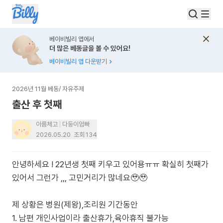
베이비빌리 앱에서
더 많은 베동글을 볼 수 있어요!
베이비빌리 앱 다운받기
2026년 11월 베동
/
자유주제
출산 후 첫째
아름체고
다둥이엄빠
2026.05.20
조회
134
안녕하세요 ! 22년생 첫째 키우고 있어용ㅠㅠ 확실히 첫째가
있어서 그런가 ,,, 고민거리가 많네요🥹🥹
제 상황은 병원(제왕),조리원 기간동안
1. 남편 개인사업이라 출산휴가,육아휴직 불가능