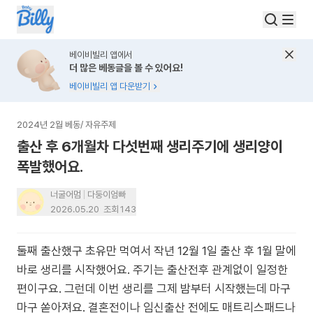
베이비빌리 앱에서
더 많은 베동글을 볼 수 있어요!
베이비빌리 앱 다운받기
2024년 2월 베동
/
자유주제
출산 후 6개월차 다섯번째 생리주기에 생리양이
폭발했어요.
너굴어멈
다둥이엄빠
2026.05.20
조회
143
둘째 출산했구 초유만 먹여서 작년 12월 1일 출산 후 1월 말에
바로 생리를 시작했어요. 주기는 출산전후 관계없이 일정한
편이구요. 그런데 이번 생리를 그제 밤부터 시작했는데 마구
마구 쏟아져요. 결혼전이나 임신출산 전에도 매트리스패드나