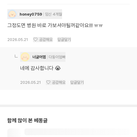
honey0759
임신 4개월
그정도면 병원 바로 가보셔야될꺼같아요!!! ㅠㅠ
2026.05.21
공감해요
답글달기
너굴어멈
다둥이엄빠
네에 감사합니다 😭
2026.05.21
공감해요
답글달기
함께 많이 본 베동글