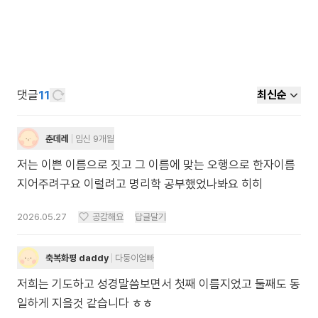
댓글
11
최신순
춘데레
임신 9개월
저는 이쁜 이름으로 짓고 그 이름에 맞는 오행으로 한자이름
지어주려구요 이럴려고 명리학 공부했었나봐요 히히
2026.05.27
공감해요
답글달기
축복화평 daddy
다둥이엄빠
저희는 기도하고 성경말씀보면서 첫째 이름지었고 둘째도 동
일하게 지을것 같습니다 ㅎㅎ