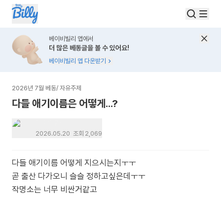
베이비빌리 앱에서
더 많은 베동글을 볼 수 있어요!
베이비빌리 앱 다운받기
2026년 7월 베동
/
자유주제
다들 애기이름은 어떻게...?
탈퇴한 유저
2026.05.20
조회
2,069
다들 애기이름 어떻게 지으시는지ㅜㅜ
곧 출산 다가오니 슬슬 정하고싶은데ㅜㅜ
작명소는 너무 비싼거같고