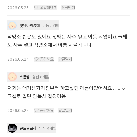
2026.05.25
공감해요
7
답글달기
햇님아까꿍해
다둥이엄빠
작명소 싼곳도 있어요 첫째는 사주 넣고 이름 지었어요 둘째
도 사주 넣고 작명소에서 이름 지을겁니다
2026.05.24
공감해요
답글달기
스톰맘
임신 8개월
저희는 애기생기기전부터 하고싶던 이름이있어서요 .. ㅎㅎ
그걸로 일단 암묵시 결정이용
2026.05.24
공감해요
답글달기
큐트글로리
임신 4개월