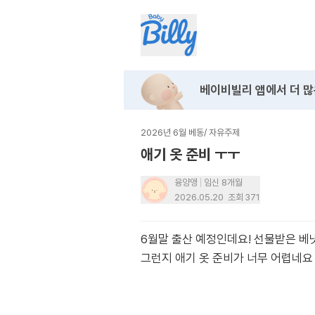
베이비빌리 앱에서
더 많
2026년 6월 베동
/
자유주제
애기 옷 준비 ㅜㅜ
융양앵
임신 8개월
2026.05.20
조회
371
6월말 출산 예정인데요! 선물받은 베냇
그런지 애기 옷 준비가 너무 어렵네요