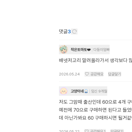
댓글
3
작은토마토❤️
다둥이엄빠
배넷저고리 말려올라가서 생각보다 많
2026.05.24
공감해요
답글달기
고양이네
임신 9개월
저도 그맘때 출산인데 60으로 4개 
예전에 70으로 구매하면 된다고 들었
데 아닌가봐요 60 구매하시면 될거
2026.05.22
공감해요
1
답글달기