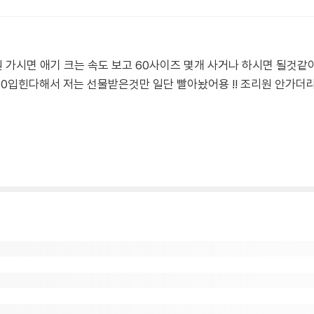
가시면 애기 크는 속도 보고 60사이즈 몇개 사거나 하시면 될것같
 70입힌다해서 저는 선물받은것만 일단 빨아놨어용 !! 조리원 안가