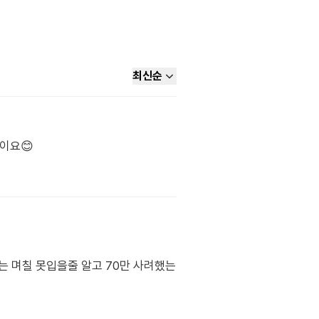
최신순
이요😊
는 며칠 못입을줄 알고 70만 사려했는