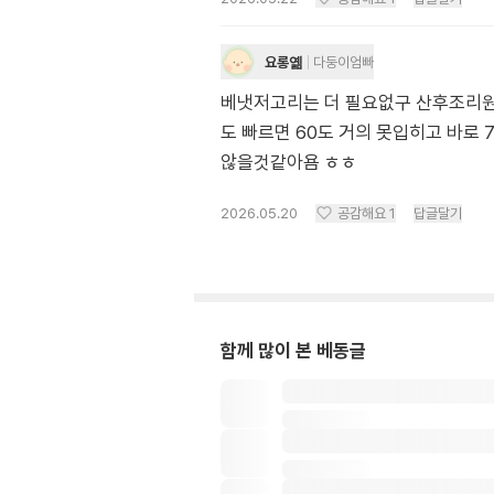
요롱옒
다둥이엄빠
베냇저고리는 더 필요없구 산후조리원 
도 빠르면 60도 거의 못입히고 바로
않을것같아욤 ㅎㅎ
2026.05.20
공감해요
1
답글달기
함께 많이 본 베동글