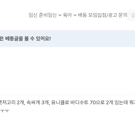
임신 준비
베동 모임
입점/광고 문의
임신
육아
은 베동글을 볼 수 있어요!
저고리 2개, 속싸개 3개, 유니클로 바디수트 70으로 2개 있는데 
 ㅜㅜ