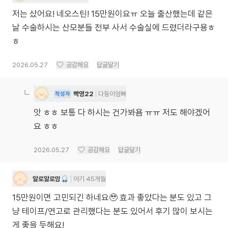
저는 샀어요! 네오스틴! 15만원이요ㅠ 오늘 출산했는데 같은
날 수술하시는 산모분들 전부 사서 수술실에 드렸더라구용ㅎ
ㅎ
2026.05.27
공감해요
답글달기
빡영22
다둥이엄빠
작성자
앗 ㅎㅎ 보통 다 하시는 건가봐욤 ㅠㅠ 저도 해야겠어
요 ㅎㅎ
2026.05.27
공감해요
답글달기
알로알로맘
아기 45개월
15만원이면 고민되긴 하네요🥹 효과 좋았다는 분도 있고 그
냥 테이프/연고로 관리했다는 분도 있어서 후기 많이 보시는
게 좋을 듯해요!