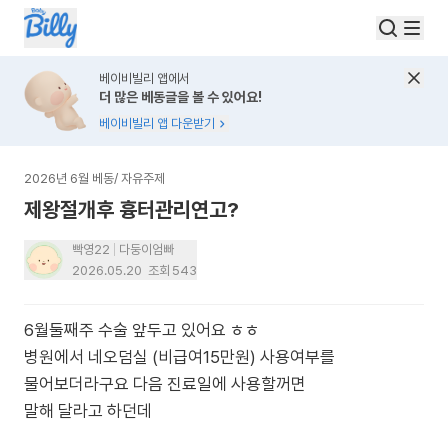
베이비빌리 앱에서
더 많은 베동글을 볼 수 있어요!
베이비빌리 앱 다운받기
2026년 6월 베동
/
자유주제
제왕절개후 흉터관리연고?
빡영22
다둥이엄빠
2026.05.20
조회
543
6월둘째주 수술 앞두고 있어요 ㅎㅎ
병원에서 네오덤실 (비급여15만원) 사용여부를
물어보더라구요 다음 진료일에 사용할꺼면
말해 달라고 하던데