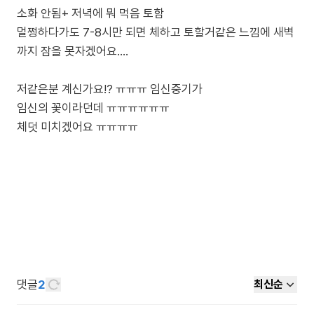
소화 안됨+ 저녁에 뭐 먹음 토함
멀쩡하다가도 7-8시만 되면 체하고 토할거같은 느낌에 새벽
까지 잠을 못자겠어요….
저같은분 계신가요!? ㅠㅠㅠ 임신중기가
임신의 꽃이라던데 ㅠㅠㅠㅠㅠㅠ
체덧 미치겠어요 ㅠㅠㅠㅠ
댓글
2
최신순