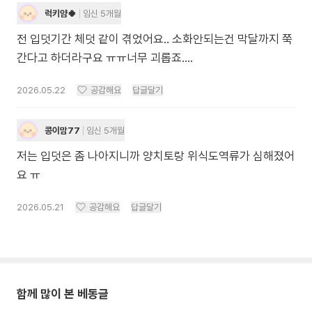
럭키얌🍀
임신 5개월
전 입덧기간 체덧 같이 겪었어요.. 소화안되는건 막달까지 쭉
간다고 하더라구요 ㅠㅠ너무 괴롭죠….
2026.05.22
공감해요
답글달기
콩이맘77
임신 5개월
저는 입덧은 좀 나아지니까 양치토랑 위식도역류가 심해졌어
요 ㅠ
2026.05.21
공감해요
답글달기
함께 많이 본 베동글