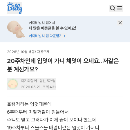
베이비빌리 앱에서
더 많은 베동글을 볼 수 있어요!
베이비빌리 앱 다운받기
2026년 10월 베동
/
자유주제
20주차인데 입덧이 가니 체덧이 오네요.. 저같은
분 계신가요?
아기와함께
임신 5개월
2026.05.21
조회
431
울렁거리는 입덧때문에
6주때부터 미칠거같이 힘들어서
수액도 맞고 그러다가 이제 끝이 보이나 했는데
19주차부터 스물스물 배멀미같은 입덧이 가더니