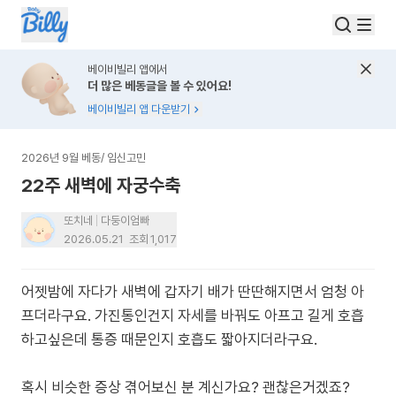
베이비빌리 앱에서
더 많은 베동글을 볼 수 있어요!
베이비빌리 앱 다운받기
2026년 9월 베동
/
임신고민
22주 새벽에 자궁수축
또치네
다둥이엄빠
2026.05.21
조회
1,017
어젯밤에 자다가 새벽에 갑자기 배가 딴딴해지면서 엄청 아
프더라구요. 가진통인건지 자세를 바꿔도 아프고 길게 호흡
하고싶은데 통증 때문인지 호흡도 짧아지더라구요.
혹시 비슷한 증상 겪어보신 분 계신가요? 괜찮은거겠죠?