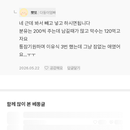
뽀또
다둥이엄빠
네 근데 봐서 빼고 넣고 하시면됩니다
분유는 200씩 주는데 남길때가 많고 막수는 120먹고
자요
통잠기원하며 이유식 3번 했는데 그냥 잠없는 애였어
요...ㅜㅜ
2026.05.22
공감해요
답글달기
함께 많이 본 베동글