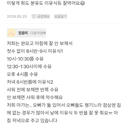
이렇게 줘도 분유도 이유식듀 잘먹어요😃
2026.05.25
공감해요
답글달기
밈믐미
다둥이엄빠
저희는 완모고 아침에 잘 안 보채서
첫수 없이 8시반-9시 이유식1
10시-10:30쯤 수유
12:30-1:30사이에 수유
오후 4시쯤 수유
저녁 6시반쯤에 이유식2
샤워 전에 보채면 반쪽 수유
안 보채면 샤워 후에 막수해요
저희 아가는.. 오빠가 둘 있어서 오빠들도 챙기느라 점심엔 집
에 없는 경우가 많아서 낮에 이유식 두 번을 잘 못 줘요ㅠ 아
침 저녁으로 주고 있습니다