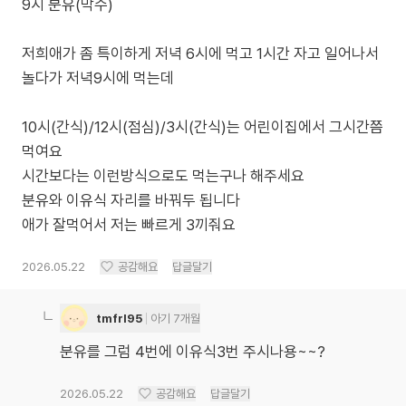
9시 분유(막수)
저희애가 좀 특이하게 저녁 6시에 먹고 1시간 자고 일어나서
놀다가 저녁9시에 먹는데
10시(간식)/12시(점심)/3시(간식)는 어린이집에서 그시간쯤
먹여요
시간보다는 이런방식으로도 먹는구나 해주세요
분유와 이유식 자리를 바꿔두 됩니다
애가 잘먹어서 저는 빠르게 3끼줘요
2026.05.22
공감해요
답글달기
tmfrl95
아기 7개월
분유를 그럼 4번에 이유식3번 주시나용~~?
2026.05.22
공감해요
답글달기