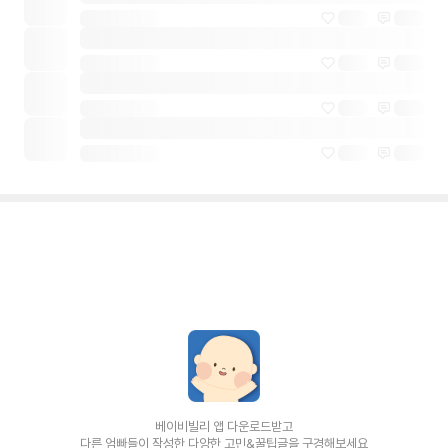
베이비빌리 앱 다운로드받고
다른 엄빠들이 작성한 다양한 고민&꿀팁글을 구경해보세요