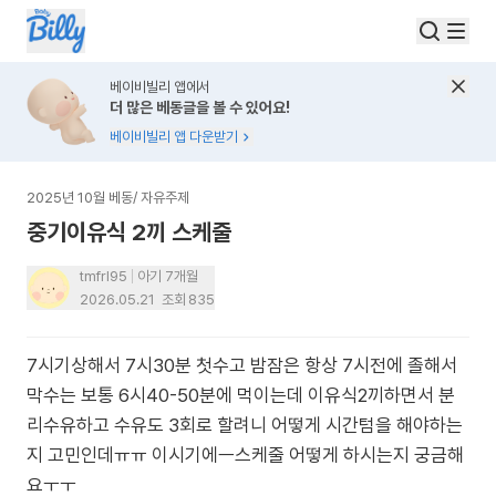
베이비빌리 앱에서
더 많은 베동글을 볼 수 있어요!
베이비빌리 앱 다운받기
2025년 10월 베동
/
자유주제
중기이유식 2끼 스케줄
tmfrl95
아기 7개월
2026.05.21
조회
835
7시기상해서 7시30분 첫수고 밤잠은 항상 7시전에 졸해서
막수는 보통 6시40-50분에 먹이는데 이유식2끼하면서 분
리수유하고 수유도 3회로 할려니 어떻게 시간텀을 해야하는
지 고민인데ㅠㅠ 이시기에ㅡ스케줄 어떻게 하시는지 궁금해
요ㅜㅜ