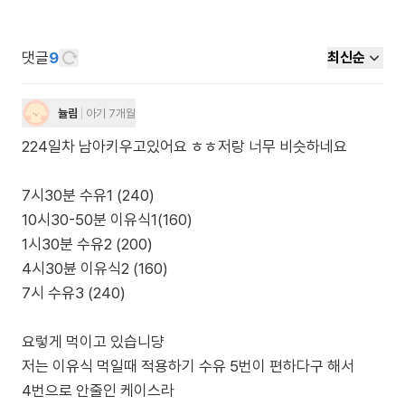
댓글
9
최신순
뉼림
아기 7개월
224일차 남아키우고있어요 ㅎㅎ저랑 너무 비슷하네요
7시30분 수유1 (240)
10시30-50분 이유식1(160)
1시30분 수유2 (200)
4시30뷴 이유식2 (160)
7시 수유3 (240)
요렇게 먹이고 있습니댱
저는 이유식 먹일때 적용하기 수유 5번이 편하다구 해서
4번으로 안줄인 케이스라