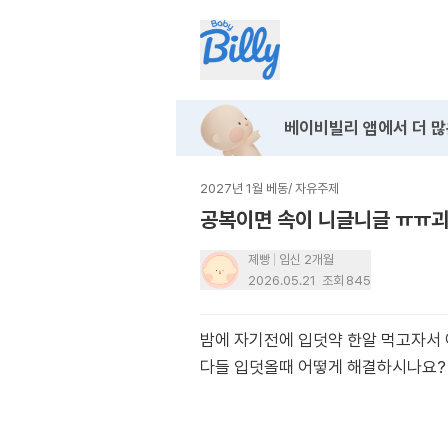
베이비빌리 앱에서
더 많
2027년 1월 베동
/
자유주제
공복이면 속이 니글니글 ㅠㅠ
졔빵
임신 2개월
2026.05.21
조회
845
밤에 자기전에 입덧약 한알 먹고자서
다들 입덧올때 어떻게 해결하시나요?