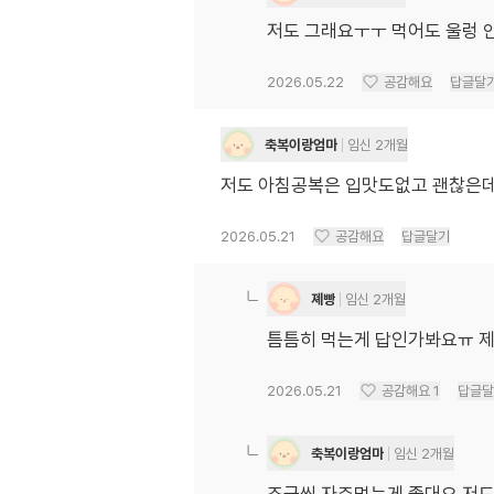
저도 그래요ㅜㅜ 먹어도 울렁 
2026.05.22
공감해요
답글달
축복이랑엄마
임신 2개월
저도 아침공복은 입맛도없고 괜찮은데
2026.05.21
공감해요
답글달기
졔빵
임신 2개월
틈틈히 먹는게 답인가봐요ㅠ 제
2026.05.21
공감해요
1
답글달
축복이랑엄마
임신 2개월