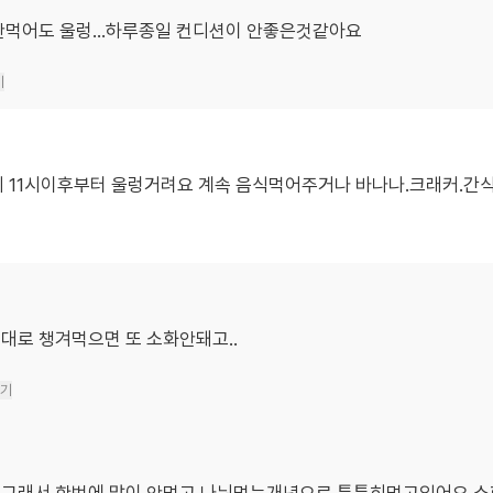
안먹어도 울렁...하루종일 컨디션이 안좋은것같아요
기
 11시이후부터 울렁거려요 계속 음식먹어주거나 바나나.크래커.간
대로 챙겨먹으면 또 소화안돼고..
기