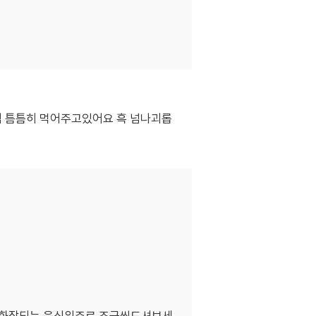
식 틈틈히 먹어주고있어요 흑 넘나괴롭