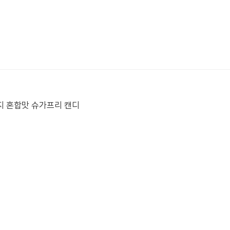
지 혼합맛 슈가프리 캔디