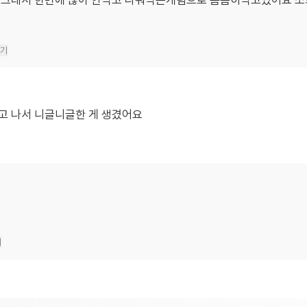
도그래서 한번에 많이 안먹고 나눠먹는개념으로 틈틈히먹고있어요 
기
고 나서 니글니글한 게 생겼어요
기