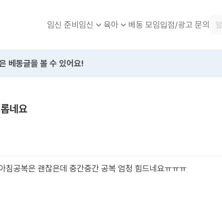
임신 준비
베동 모임
입점/광고 문의
임신
육아
은 베동글을 볼 수 있어요!
괴롭네요
 아침공복은 괜찮은데 중간중간 공복 엄청 힘드네요ㅠㅠㅠ